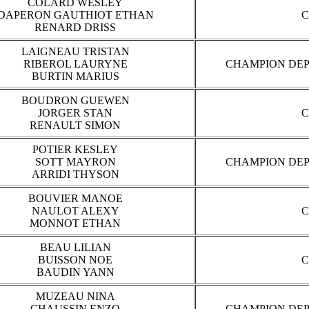
COLARD WESLEY
DAPERON GAUTHIOT ETHAN
C
RENARD DRISS
LAIGNEAU TRISTAN
RIBEROL LAURYNE
CHAMPION DEP
BURTIN MARIUS
BOUDRON GUEWEN
JORGER STAN
C
RENAULT SIMON
POTIER KESLEY
SOTT MAYRON
CHAMPION DEP
ARRIDI THYSON
BOUVIER MANOE
NAULOT ALEXY
C
MONNOT ETHAN
BEAU LILIAN
BUISSON NOE
C
BAUDIN YANN
MUZEAU NINA
CHAUSSIN ENZO
CHAMPION DEP