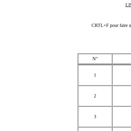
LI
CRTL+F pour faire un
N°
1
2
3