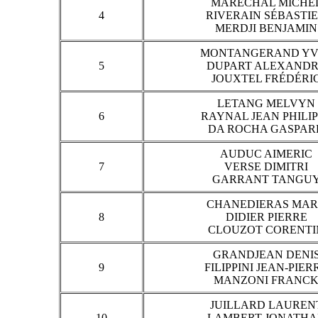
MARECHAL MICHE
4
RIVERAIN SÉBASTI
MERDJI BENJAMIN
MONTANGERAND YV
5
DUPART ALEXAND
JOUXTEL FRÉDÉRI
LETANG MELVYN
6
RAYNAL JEAN PHILI
DA ROCHA GASPAR
AUDUC AIMERIC
7
VERSE DIMITRI
GARRANT TANGU
CHANEDIERAS MA
8
DIDIER PIERRE
CLOUZOT CORENTI
GRANDJEAN DENI
9
FILIPPINI JEAN-PIER
MANZONI FRANC
JUILLARD LAUREN
10
LAMBERT JONATH