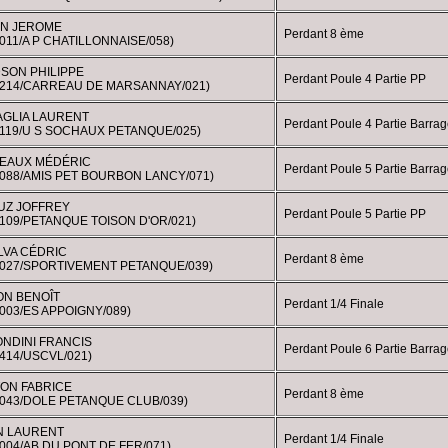
N JEROME
Perdant 8 ème
011/A P CHATILLONNAISE/058)
SON PHILIPPE
Perdant Poule 4 Partie PP
0214/CARREAU DE MARSANNAY/021)
AGLIA LAURENT
Perdant Poule 4 Partie Barrag
0119/U S SOCHAUX PETANQUE/025)
EAUX MÉDÉRIC
Perdant Poule 5 Partie Barrag
0088/AMIS PET BOURBON LANCY/071)
UZ JOFFREY
Perdant Poule 5 Partie PP
0109/PETANQUE TOISON D'OR/021)
LVA CÉDRIC
Perdant 8 ème
0027/SPORTIVEMENT PETANQUE/039)
ON BENOÎT
Perdant 1/4 Finale
003/ES APPOIGNY/089)
NDINI FRANCIS
Perdant Poule 6 Partie Barrag
414/USCVL/021)
ON FABRICE
Perdant 8 ème
0043/DOLE PETANQUE CLUB/039)
N LAURENT
Perdant 1/4 Finale
004/AB DU PONT DE FER/071)