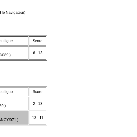
 le Navigateur)
ou ligue
Score
6 - 13
/089 )
ou ligue
Score
2 - 13
9 )
13 - 11
NCY/071 )