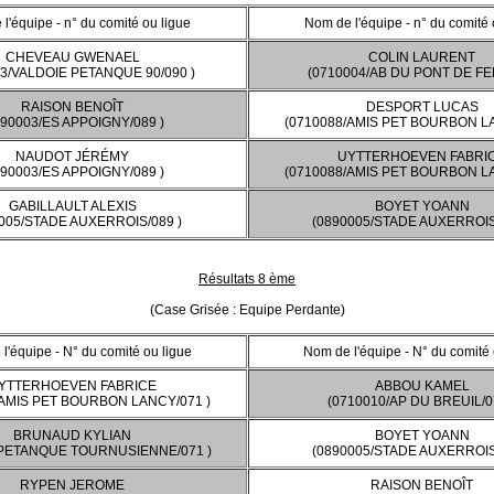
l'équipe - n° du comité ou ligue
Nom de l'équipe - n° du comité 
CHEVEAU GWENAEL
COLIN LAURENT
3/VALDOIE PETANQUE 90/090 )
(0710004/AB DU PONT DE FER
RAISON BENOÎT
DESPORT LUCAS
890003/ES APPOIGNY/089 )
(0710088/AMIS PET BOURBON LA
NAUDOT JÉRÉMY
UYTTERHOEVEN FABRI
890003/ES APPOIGNY/089 )
(0710088/AMIS PET BOURBON LA
GABILLAULT ALEXIS
BOYET YOANN
005/STADE AUXERROIS/089 )
(0890005/STADE AUXERROIS
Résultats 8 ème
(Case Grisée : Equipe Perdante)
l'équipe - N° du comité ou ligue
Nom de l'équipe - N° du comité 
YTTERHOEVEN FABRICE
ABBOU KAMEL
/AMIS PET BOURBON LANCY/071 )
(0710010/AP DU BREUIL/0
BRUNAUD KYLIAN
BOYET YOANN
/PETANQUE TOURNUSIENNE/071 )
(0890005/STADE AUXERROIS
RYPEN JEROME
RAISON BENOÎT