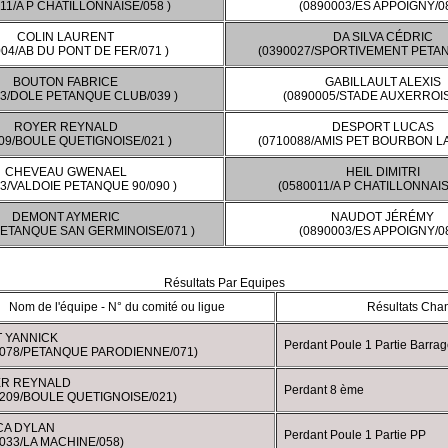
11/A P CHATILLONNAISE/058 )
(0890003/ES APPOIGNY/08
COLIN LAURENT
DA SILVA CÉDRIC
004/AB DU PONT DE FER/071 )
(0390027/SPORTIVEMENT PETAN
BOUTON FABRICE
GABILLAULT ALEXIS
43/DOLE PETANQUE CLUB/039 )
(0890005/STADE AUXERROIS
ROYER REYNALD
DESPORT LUCAS
09/BOULE QUETIGNOISE/021 )
(0710088/AMIS PET BOURBON LA
CHEVEAU GWENAEL
HEIL DIMITRI
3/VALDOIE PETANQUE 90/090 )
(0580011/A P CHATILLONNAIS
DEMONT AYMERIC
NAUDOT JÉRÉMY
PETANQUE SAN GERMINOISE/071 )
(0890003/ES APPOIGNY/08
Résultats Par Equipes
Nom de l'équipe - N° du comité ou ligue
Résultats Cha
T YANNICK
Perdant Poule 1 Partie Barrag
0078/PETANQUE PARODIENNE/071)
R REYNALD
Perdant 8 ème
0209/BOULE QUETIGNOISE/021)
CA DYLAN
Perdant Poule 1 Partie PP
033/LA MACHINE/058)