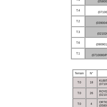
(05800
T.4
(0710
T.2
(03900
T.3
(02102
T.6
(090901
T.1
(0710080/
Terrain
N°
KUBI
T.0
18
(071
ROYE
T.0
26
(021
ORTI
T.0
4
(0580