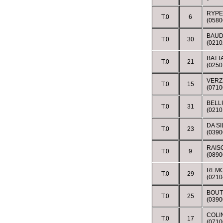
RYPE
T.0
6
(0580
BAUD
T.0
30
(021
BATT
T.0
21
(025
VERZ
T.0
15
(071
BELL
T.0
31
(021
DA SI
T.0
23
(039
RAIS
T.0
9
(0890
REMO
T.0
29
(0210
BOUT
T.0
25
(039
COLI
T.0
17
(0710