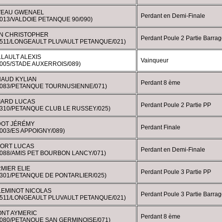
EAU GWENAEL
Perdant en Demi-Finale
013/VALDOIE PETANQUE 90/090)
N CHRISTOPHER
Perdant Poule 2 Partie Barrag
0511/LONGEAULT PLUVAULT PETANQUE/021)
LLAULT ALEXIS
Vainqueur
0005/STADE AUXERROIS/089)
AUD KYLIAN
Perdant 8 ème
0083/PETANQUE TOURNUSIENNE/071)
IARD LUCAS
Perdant Poule 2 Partie PP
0310/PETANQUE CLUB LE RUSSEY/025)
OT JÉRÉMY
Perdant Finale
003/ES APPOIGNY/089)
ORT LUCAS
Perdant en Demi-Finale
0088/AMIS PET BOURBON LANCY/071)
MIER ELIE
Perdant Poule 3 Partie PP
0301/PETANQUE DE PONTARLIER/025)
LEMINOT NICOLAS
Perdant Poule 3 Partie Barrag
0511/LONGEAULT PLUVAULT PETANQUE/021)
NT AYMERIC
Perdant 8 ème
0080/PETANQUE SAN GERMINOISE/071)