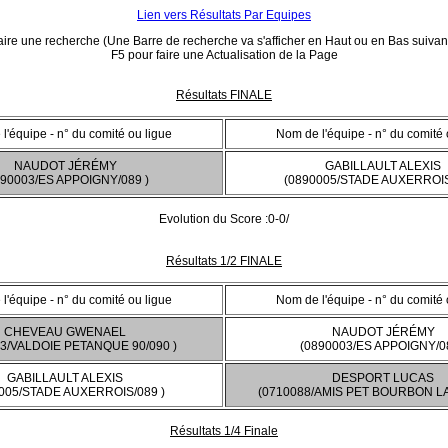
Lien vers Résultats Par Equipes
ire une recherche (Une Barre de recherche va s'afficher en Haut ou en Bas suivant
F5 pour faire une Actualisation de la Page
Résultats FINALE
l'équipe - n° du comité ou ligue
Nom de l'équipe - n° du comité 
NAUDOT JÉRÉMY
GABILLAULT ALEXIS
890003/ES APPOIGNY/089 )
(0890005/STADE AUXERROIS
Evolution du Score :0-0/
Résultats 1/2 FINALE
l'équipe - n° du comité ou ligue
Nom de l'équipe - n° du comité 
CHEVEAU GWENAEL
NAUDOT JÉRÉMY
3/VALDOIE PETANQUE 90/090 )
(0890003/ES APPOIGNY/08
GABILLAULT ALEXIS
DESPORT LUCAS
005/STADE AUXERROIS/089 )
(0710088/AMIS PET BOURBON LA
Résultats 1/4 Finale