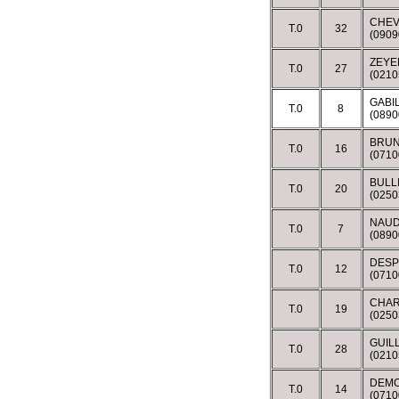
CHEV
T.0
32
(0909
ZEYE
T.0
27
(021
GABI
T.0
8
(089
BRUN
T.0
16
(071
BULL
T.0
20
(025
NAUD
T.0
7
(0890
DESP
T.0
12
(071
CHAR
T.0
19
(025
GUIL
T.0
28
(021
DEMO
T.0
14
(071