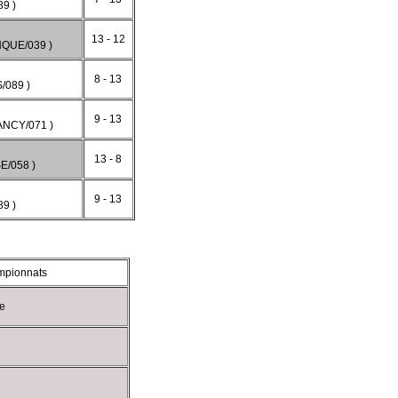
9 )
13 - 12
QUE/039 )
8 - 13
/089 )
9 - 13
NCY/071 )
13 - 8
E/058 )
9 - 13
9 )
mpionnats
e