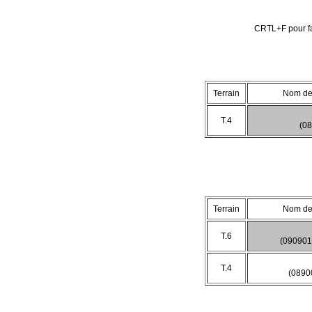
CRTL+F pour fa
Terrain
Nom de 
T.4
(0
Terrain
Nom de 
T.6
(090901
T.4
(0890