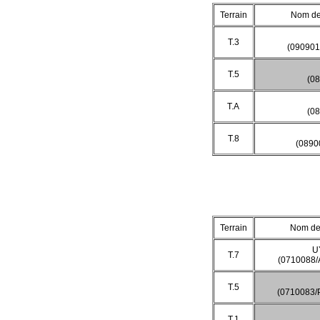
Terrain
Nom de 
T.3
(090901
T.5
(0
T.A
(0
T.8
(0890
Terrain
Nom de 
U
T.7
(0710088
T.5
(0710083
T.1