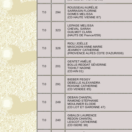
ROUSSEAU AURÉLIE
SARRASIN FLORINE
T.0
294
GOMES MELISSA
(CD HAUTE VIENNE 87)
LEPAGE MELISSA
CHEVAL SARAH
T.0
323
GUILMOT CLARA
(HAUTS DE France/059)
RIOLI JOËLLE
MASCAGNI ANNE-MARIE
T.0
326
JEANROY CATHERINE
(PROVENCE ALPES COTE D'AZUR/006)
GENTET AMÉLIE
BOLLE-REDDAT SÉVERINE
T.0
201
TIGHILT NADINE
(CD AIN 01)
BIEBER PEGGY
DEBELLE ALEXANDRA
T.0
291
ROISINE CATHERINE
(CD VENDEE 85)
DEBAN CHANTAL
RAMOND STÉPHANIE
T.0
249
MOULINIER ELODIE
(CD LOT ET GARONNE 47)
GIBALDI LAURENCE
REDON CHANTAL
T.0
240
LESCOT CATHERINE
(CD ISERE 38)