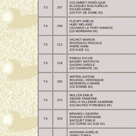
COLOMBET ANGÉLIQUE
BLAZQUEZ RUIZ AURELIA
T.0
267
PICARD EMMA
(CD PUY DE DOME 63)
FLEURY AMÉLIE
HUBY MÉLANIE
T.0
258
LECAMUS LE PORT ANNAÏCK
(CD MORBIHAN 56)
VACHET MARION
ROUSSEAU PASCALE
T.0
212
FABRE ANNE
(CD AUDE 11)
PINEAU SYLVIE
BAUDRY NASTASYA
T.0
218
GAUDIN CAROLE
(CD CHARENTE 16)
WATRIN JUSTINE
ROUSSEL VÉRONIQUE
T.0
285
DEDEMOGLU MARIE
(CD SOMME 80)
MULLER EMILIE
ABADIE FABIENNE
T.0
270
ARILLA VILLEMUR SANDRINE
(CD HAUTES PYRENEES 65)
BRIGNOLI SAVERIA
PANUNZI STÉPHANIE
T.0
303
BACQUET EMILIE
(CD CORSE DU SUD 2A)
HONTANG AURÉLIE
TAIRIO TOREA