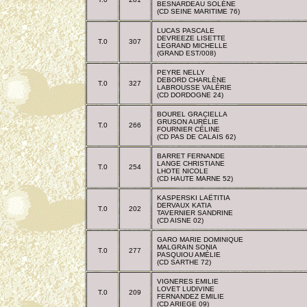
BESNARDEAU SOLÈNE
(CD SEINE MARITIME 76)
LUCAS PASCALE
DEVREEZE LISETTE
T.0
307
LEGRAND MICHELLE
(GRAND EST/008)
PEYRE NELLY
DEBORD CHARLÈNE
T.0
327
LABROUSSE VALÉRIE
(CD DORDOGNE 24)
BOUREL GRACIELLA
GRUSON AURÉLIE
T.0
266
FOURNIER CÉLINE
(CD PAS DE CALAIS 62)
BARRET FERNANDE
LANGE CHRISTIANE
T.0
254
LHOTE NICOLE
(CD HAUTE MARNE 52)
KASPERSKI LAËTITIA
DERVAUX KATIA
T.0
202
TAVERNIER SANDRINE
(CD AISNE 02)
GARO MARIE DOMINIQUE
MALGRAIN SONIA
T.0
277
PASQUIOU AMÉLIE
(CD SARTHE 72)
VIGNERES EMILIE
LOVET LUDIVINE
T.0
209
FERNANDEZ EMILIE
(CD ARIEGE 09)