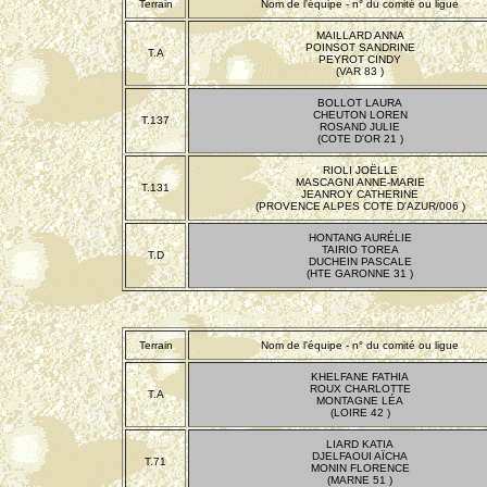
Terrain
Nom de l'équipe - n° du comité ou ligue
MAILLARD ANNA
POINSOT SANDRINE
T.A
PEYROT CINDY
(VAR 83 )
BOLLOT LAURA
CHEUTON LOREN
T.137
ROSAND JULIE
(COTE D'OR 21 )
RIOLI JOËLLE
MASCAGNI ANNE-MARIE
T.131
JEANROY CATHERINE
(PROVENCE ALPES COTE D'AZUR/006 )
HONTANG AURÉLIE
TAIRIO TOREA
T.D
DUCHEIN PASCALE
(HTE GARONNE 31 )
Terrain
Nom de l'équipe - n° du comité ou ligue
KHELFANE FATHIA
ROUX CHARLOTTE
T.A
MONTAGNE LÉA
(LOIRE 42 )
LIARD KATIA
DJELFAOUI AÏCHA
T.71
MONIN FLORENCE
(MARNE 51 )