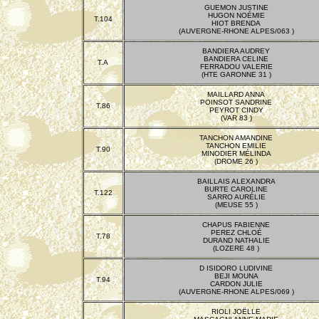
GUEMON JUSTINE
HUGON NOÉMIE
T.104
HIOT BRENDA
(AUVERGNE-RHONE ALPES/063 )
BANDIERA AUDREY
BANDIERA CELINE
T.A
FERRADOU VALERIE
(HTE GARONNE 31 )
MAILLARD ANNA
POINSOT SANDRINE
T.86
PEYROT CINDY
(VAR 83 )
TANCHON AMANDINE
TANCHON EMILIE
T.90
MINODIER MÉLINDA
(DROME 26 )
BAILLAIS ALEXANDRA
BURTE CAROLINE
T.122
SARRO AURÉLIE
(MEUSE 55 )
CHAPUS FABIENNE
PEREZ CHLOÉ
T.78
DURAND NATHALIE
(LOZERE 48 )
D ISIDORO LUDIVINE
BEJI MOUNA
T.94
CARDON JULIE
(AUVERGNE-RHONE ALPES/069 )
RIOLI JOËLLE