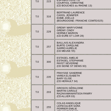
ESPINAS LUCETTE
T.0
215
COURTIOL CHRISTINE
(CD BOUCHES du RHONE 13)
BERTRAND LAURENCE
CADOL JENNIFER
T.0
316
EDME JOËLLE
(BOURGOGNE- FRANCHE COMTE/025)
GREMY MARYVONNE
GREMY CINDY
T.0
229
HORNEZ MARION
(CD EURE ET LOIR 28)
BAILLAIS ALEXANDRA
BURTE CAROLINE
T.0
257
SARRO AURÉLIE
(CD MEUSE 55)
ESTAGEL AMELIE
ESTAGEL STEPHANIE
T.0
300
PAYET SÉVERINE
(CD SEINE ST DENIS 93)
FRAYSSE SANDRINE
VAREA ELISABETH
T.0
235
BARY ELISE
(CD HERAULT 34)
GROSOS GÉRALDINE
MARTIN CAROLE
T.0
203
RAZAKAMANANTSOA FANIRY
(CD ALLIER 03)
COLAS ANGELIQUE
LEPECULIER SARA
T.0
255
PERRIER EMILIE