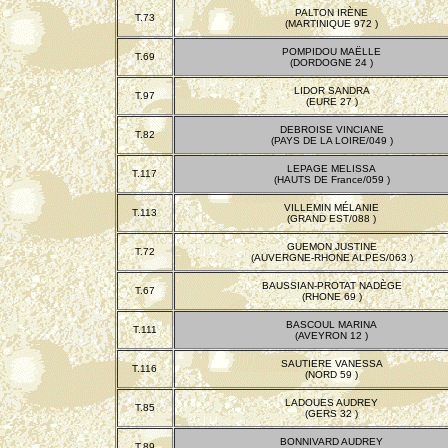
PALTON IRÈNE
T.73
(MARTINIQUE 972 )
POMPIDOU MAËLLE
T.69
(DORDOGNE 24 )
LIDOR SANDRA
T.97
(EURE 27 )
DEBROISE VINCIANE
T.82
(PAYS DE LA LOIRE/049 )
LEPAGE MELISSA
T.117
(HAUTS DE France/059 )
VILLEMIN MÉLANIE
T.113
(GRAND EST/088 )
GUEMON JUSTINE
T.72
(AUVERGNE-RHONE ALPES/063 )
BAUSSIAN-PROTAT NADÈGE
T.67
(RHONE 69 )
BASCOUL MARINA
T.111
(AVEYRON 12 )
SAUTIERE VANESSA
T.116
(NORD 59 )
LADOUES AUDREY
T.85
(GERS 32 )
BONNIVARD AUDREY
T.89