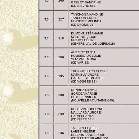
T.0
260
GRELET SANDRINE
(CD NIEVRE 58)
TANCHON AMANDINE
TANCHON EMILIE
T.0
227
MINODIER MÉLINDA
(CD DROME 26)
DUMONT STÉPHANIE
MARTINET AUDE
T.0
318
MICHOT CÉLINE
(CENTRE-VAL DE LOIRE/018)
AUBRIOT FANJA
ROUSSEAUX LUCIE
T.0
289
SLIZ VALENTINA
(CD VAR 83)
THURIOT IZARD ELODIE
MATHIEU AURORE
T.0
295
CASALE STÉPHANIE
(CD VOSGES 88)
MENDEZ MANON
SOROCA KARINE
T.0
309
PETIT JENNIFER
(NOUVELLE AQUITAINE/040)
POITEVIN JOCELYNE
MAILLARD AURORE
T.0
239
CALVI CHANTAL
(CD ISERE 38)
TAILLAND GAËLLE
LABBE HÉLÈNE
T.0
236
DUFROST ANGÉLIQUE
(CD ILLE ET VILAINE 35)