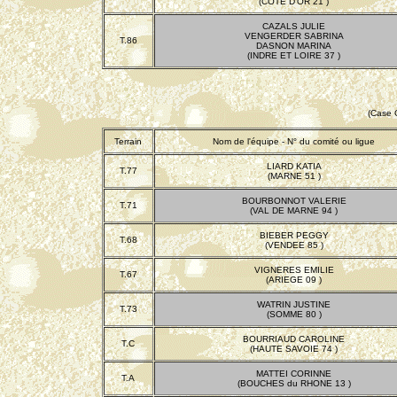
(COTE D'OR 21 )
CAZALS JULIE
VENGERDER SABRINA
T.86
DASNON MARINA
(INDRE ET LOIRE 37 )
(Case 
Terrain
Nom de l'équipe - N° du comité ou ligue
LIARD KATIA
T.77
(MARNE 51 )
BOURBONNOT VALERIE
T.71
(VAL DE MARNE 94 )
BIEBER PEGGY
T.68
(VENDEE 85 )
VIGNERES EMILIE
T.67
(ARIEGE 09 )
WATRIN JUSTINE
T.73
(SOMME 80 )
BOURRIAUD CAROLINE
T.C
(HAUTE SAVOIE 74 )
MATTEI CORINNE
T.A
(BOUCHES du RHONE 13 )