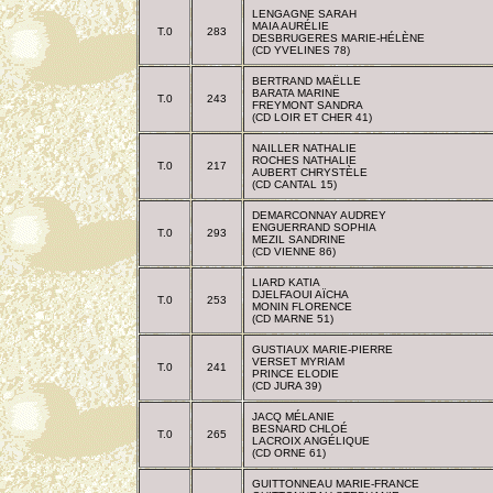
LENGAGNE SARAH
MAIA AURÉLIE
T.0
283
DESBRUGERES MARIE-HÉLÈNE
(CD YVELINES 78)
BERTRAND MAËLLE
BARATA MARINE
T.0
243
FREYMONT SANDRA
(CD LOIR ET CHER 41)
NAILLER NATHALIE
ROCHES NATHALIE
T.0
217
AUBERT CHRYSTÈLE
(CD CANTAL 15)
DEMARCONNAY AUDREY
ENGUERRAND SOPHIA
T.0
293
MEZIL SANDRINE
(CD VIENNE 86)
LIARD KATIA
DJELFAOUI AÏCHA
T.0
253
MONIN FLORENCE
(CD MARNE 51)
GUSTIAUX MARIE-PIERRE
VERSET MYRIAM
T.0
241
PRINCE ELODIE
(CD JURA 39)
JACQ MÉLANIE
BESNARD CHLOÉ
T.0
265
LACROIX ANGÉLIQUE
(CD ORNE 61)
GUITTONNEAU MARIE-FRANCE