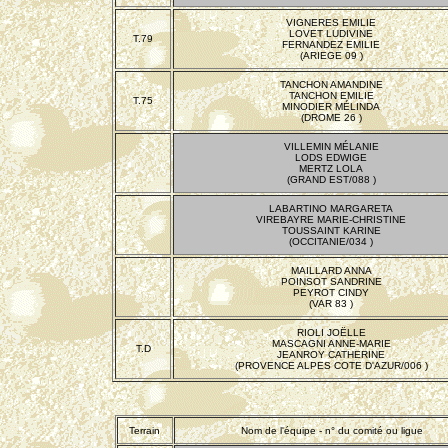
VIGNERES EMILIE
LOVET LUDIVINE
T.79
FERNANDEZ EMILIE
(ARIEGE 09 )
TANCHON AMANDINE
TANCHON EMILIE
T.75
MINODIER MÉLINDA
(DROME 26 )
VILLEMIN MÉLANIE
LODS EDWIGE
MERTZ LOLA
(GRAND EST/088 )
LABARTINO MARGARETA
VIREBAYRE MARIE-CHRISTINE
TOUSSAINT KARINE
(OCCITANIE/034 )
MAILLARD ANNA
POINSOT SANDRINE
PEYROT CINDY
(VAR 83 )
RIOLI JOËLLE
MASCAGNI ANNE-MARIE
T.D
JEANROY CATHERINE
(PROVENCE ALPES COTE D'AZUR/006 )
Terrain
Nom de l'équipe - n° du comité ou ligue