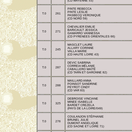
(CD MAYENNE 53)
PINTE REBECCA
PINTE LESLIE
T.0
261
PASBECQ VERONIQUE
(CD NORD 59)
CHEVALIER EMILIE
BARICAULT JESSICA
T.0
271
GAMARRO VANNESSA
(CD PYRENEES ORIENTALES 66)
MASCLET LAURE
ALLARY CORINNE
T.0
245
VALLA MARIE
(CD HAUTE LOIRE 43)
DEVIC SABRINA
CORREIA MÉLANIE
T.0
287
CABALLERO MAÏTÉ
(CD TARN ET GARONNE 82)
MAILLARD ANNA
POINSOT SANDRINE
T.0
288
PEYROT CINDY
(CD VAR 83)
DEBROISE VINCIANE
MINEE ISABELLE
T.0
325
BARDET CREZELA
(PAYS DE LA LOIRE/049)
COULANJON STÉPHANIE
BRUNEL JULIE
T.0
276
DUMONT ANGELIQUE
(CD SAONE ET LOIRE 71)