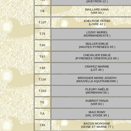
(AVEYRON 12 )
MAILLARD ANNA
T.B
(VAR 83 )
KHELFANE FATHIA
T.107
(LOIRE 42 )
LOZAY MURIEL
T.75
(NORMANDIE/076 )
MULLER EMILIE
T.80
(HAUTES PYRENEES 65 )
CHEVALIER EMILIE
T.67
(PYRENEES ORIENTALES 66 )
CRAPEZ MARINE
T.65
(LOT 46 )
BROSSIER MARIE-JOSEPH
T.119
(NOUVELLE AQUITAINE/086 )
FLEURY AMÉLIE
T.103
(MORBIHAN 56 )
AUBRIOT FANJA
T.E
(VAR 83 )
IBAO ROMY
T.A
(VAL D'OISE 95 )
BACON MORGANE
T.81
(SEINE ET MARNE 77 )