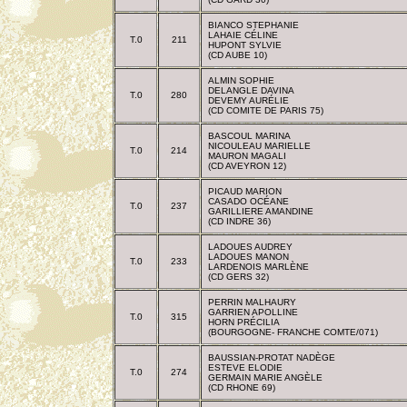
BIANCO STEPHANIE
LAHAIE CÉLINE
T.0
211
HUPONT SYLVIE
(CD AUBE 10)
ALMIN SOPHIE
DELANGLE DAVINA
T.0
280
DEVEMY AURÉLIE
(CD COMITE DE PARIS 75)
BASCOUL MARINA
NICOULEAU MARIELLE
T.0
214
MAURON MAGALI
(CD AVEYRON 12)
PICAUD MARION
CASADO OCÉANE
T.0
237
GARILLIERE AMANDINE
(CD INDRE 36)
LADOUES AUDREY
LADOUES MANON
T.0
233
LARDENOIS MARLÈNE
(CD GERS 32)
PERRIN MALHAURY
GARRIEN APOLLINE
T.0
315
HORN PRÉCILIA
(BOURGOGNE- FRANCHE COMTE/071)
BAUSSIAN-PROTAT NADÈGE
ESTEVE ELODIE
T.0
274
GERMAIN MARIE ANGÈLE
(CD RHONE 69)