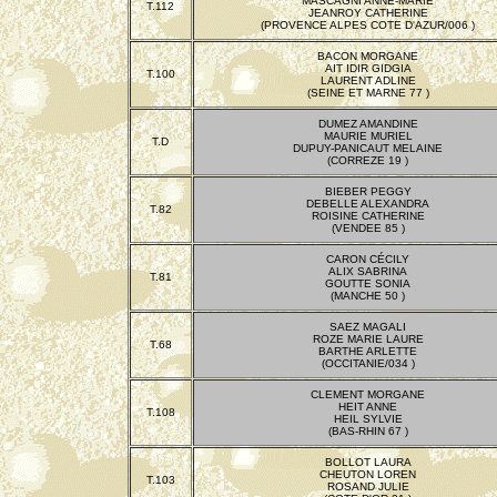
MASCAGNI ANNE-MARIE
T.112
JEANROY CATHERINE
(PROVENCE ALPES COTE D'AZUR/006 )
BACON MORGANE
AIT IDIR GIDGIA
T.100
LAURENT ADLINE
(SEINE ET MARNE 77 )
DUMEZ AMANDINE
MAURIE MURIEL
T.D
DUPUY-PANICAUT MELAINE
(CORREZE 19 )
BIEBER PEGGY
DEBELLE ALEXANDRA
T.82
ROISINE CATHERINE
(VENDEE 85 )
CARON CÉCILY
ALIX SABRINA
T.81
GOUTTE SONIA
(MANCHE 50 )
SAEZ MAGALI
ROZE MARIE LAURE
T.68
BARTHE ARLETTE
(OCCITANIE/034 )
CLEMENT MORGANE
HEIT ANNE
T.108
HEIL SYLVIE
(BAS-RHIN 67 )
BOLLOT LAURA
CHEUTON LOREN
T.103
ROSAND JULIE