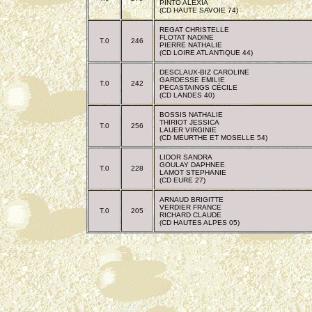
PINTO ALEXIA
(CD HAUTE SAVOIE 74)
REGAT CHRISTELLE
FLOTAT NADINE
T.0
246
PIERRE NATHALIE
(CD LOIRE ATLANTIQUE 44)
DESCLAUX-BIZ CAROLINE
GARDESSE EMILIE
T.0
242
PECASTAINGS CÉCILE
(CD LANDES 40)
BOSSIS NATHALIE
THIRIOT JESSICA
T.0
256
LAUER VIRGINIE
(CD MEURTHE ET MOSELLE 54)
LIDOR SANDRA
GOULAY DAPHNEE
T.0
228
LAMOT STEPHANIE
(CD EURE 27)
ARNAUD BRIGITTE
VERDIER FRANCE
T.0
205
RICHARD CLAUDE
(CD HAUTES ALPES 05)