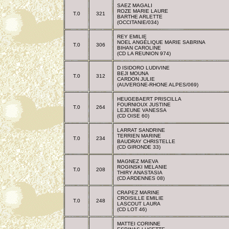
SAEZ MAGALI
ROZE MARIE LAURE
T.0
321
BARTHE ARLETTE
(OCCITANIE/034)
REY EMILIE
NOEL ANGÉLIQUE MARIE SABRINA
T.0
306
BIHAN CAROLINE
(CD LA REUNION 974)
D ISIDORO LUDIVINE
BEJI MOUNA
T.0
312
CARDON JULIE
(AUVERGNE-RHONE ALPES/069)
HEUGEBAERT PRISCILLA
FOURNIOUX JUSTINE
T.0
264
LEJEUNE VANESSA
(CD OISE 60)
LARRAT SANDRINE
TERRIEN MARINE
T.0
234
BAUDRAY CHRISTELLE
(CD GIRONDE 33)
MAGNEZ MAEVA
ROGINSKI MELANIE
T.0
208
THIRY ANASTASIA
(CD ARDENNES 08)
CRAPEZ MARINE
CROISILLE EMILIE
T.0
248
LASCOUT LAURA
(CD LOT 46)
MATTEI CORINNE