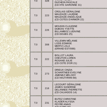
T.0
328
DUCHEIN PASCALE
(CD HTE GARONNE 31)
CROLAIS GÉRALDINE
MAUZAIZE LAURINE
T.0
223
MAUZAIZE ANGÉLIQUE
(CD COTES D'ARMOR 22)
MOUGIN CLAUDINE
DUBOIS YVETTE
T.0
226
BILLAMBOZ LUDIVINE
(CD DOUBS 25)
VILLEMIN MÉLANIE
LODS EDWIGE
T.0
308
MERTZ LOLA
(GRAND EST/088)
BOLLOT LAURA
CHEUTON LOREN
T.0
222
ROSAND JULIE
(CD COTE D'OR 21)
DRIEUX CINZIA
SCHARTNER EVELYNE
T.0
273
JIMENEZ MÉLODY
(CD HAUT-RHIN 68)
LECOURT GÉRALDINE
JAMES SANDRINE
T.0
216
DELANNEE PIERRETTE
(CD CALVADOS 14)
BUTEZ CHRISTINE
KLADER ALYSSA
T.0
231
PEYRE ANAIS
(CD GARD 30)