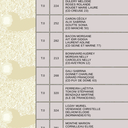
DULERY MÉLODIE
ROSES ROLANDE
T.0
224
ROUDET MARIE LAURE
(CD CREUSE 23)
CARON CÉCILY
ALIX SABRINA
T.0
252
GOUTTE SONIA
(CD MANCHE 50)
BACON MORGANE
AIT IDIR GIDGIA
T.0
282
LAURENT ADLINE
(CD SEINE ET MARNE 77)
BONNIVARD AUDREY
MORGAN NELLY
T.0
213
CARCELES NELLY
(CD AVEYRON 12)
GALI SABRINA
GONNET CHARLINE
T.0
268
GIRARD FRANÇOISE
(CD PUY DE DOME 63)
FERREIRA LAËTITIA
TOKONI STÉPHANIE
T.0
320
BENZAQUI MARTINE
(ILE DE FRANCE/092)
LOZAY MURIEL
VENDANGE CHRISTELLE
T.0
324
DELHOM ELODIE
(NORMANDIE/076)
MONTHE MARION
CORNILLEAU ELISE
T.0
281