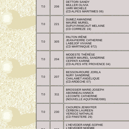
DETTORI SANDY
MULLER OLIVIA
T.0
206
UHRI MICHELE
(CD ALPES MARITIMES 06)
DUMEZ AMANDINE
MAURIE MURIEL
T.0
221
DUPUY-PANICAUT MELAINE
(CD CORREZE 19)
PALTON IRÈNE
JEAN-PIERRE CATHERINE
T.0
305
LABEJOF VIVIANE
(CD MARTINIQUE 972)
MODESTE THÉRÉSE
GINIER MAUREL SANDRINE
T.0
204
CEPPATI KARINE
(CD ALPES HTE PROVENCE 04)
BESSON-ROURE JORILA
NURY SANDRINE
T.0
207
CHALAMET ANGÉLIQUE
(CD ARDECHE 07)
BROSSIER MARIE-JOSEPH
ABONNEAU ANNICK
T.0
311
LECOMTE CATHERINE
(NOUVELLE AQUITAINE/086)
CAOUREN JENNYFER
CERBON LAUREEN
T.0
230
VERGOZ NATHALIE
(CD FINISTERE 29)
L'HEVEDER ANNE-SOPHIE
L'HEVEDER NOÉMIE