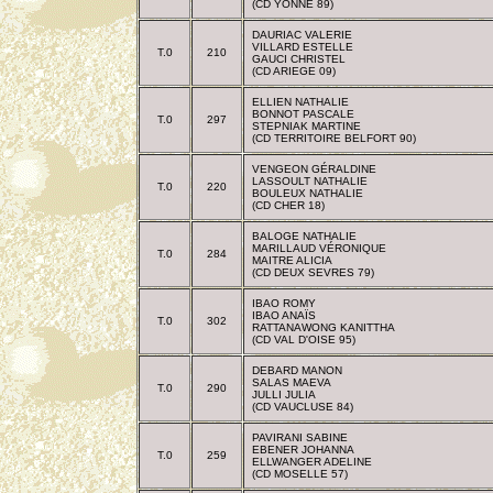
(CD YONNE 89)
DAURIAC VALERIE
VILLARD ESTELLE
T.0
210
GAUCI CHRISTEL
(CD ARIEGE 09)
ELLIEN NATHALIE
BONNOT PASCALE
T.0
297
STEPNIAK MARTINE
(CD TERRITOIRE BELFORT 90)
VENGEON GÉRALDINE
LASSOULT NATHALIE
T.0
220
BOULEUX NATHALIE
(CD CHER 18)
BALOGE NATHALIE
MARILLAUD VÉRONIQUE
T.0
284
MAITRE ALICIA
(CD DEUX SEVRES 79)
IBAO ROMY
IBAO ANAÏS
T.0
302
RATTANAWONG KANITTHA
(CD VAL D'OISE 95)
DEBARD MANON
SALAS MAEVA
T.0
290
JULLI JULIA
(CD VAUCLUSE 84)
PAVIRANI SABINE
EBENER JOHANNA
T.0
259
ELLWANGER ADELINE
(CD MOSELLE 57)