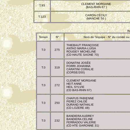
CLEMENT MORGANE
T.93
(BAS-RHIN 67 )
CARON CÉCILY
T.123
(MANCHE 50 )
R
Terrain
N°
Nom de l'équipe - N° du comité ou 
THIEBAUT FRANÇOISE
ANTAO MARIA-LUISA
T.0
275
ROUGEY MICHELINE
(CD HAUTE SAONE 70)
DONATINI JOSÉE
PORRI JOHANNA
T.0
319
CARATINI CORALIE
(CORSE/200)
CLEMENT MORGANE
HEIT ANNE
T.0
272
HEIL SYLVIE
(CD BAS-RHIN 67)
CHAPUS FABIENNE
PEREZ CHLOÉ
T.0
250
DURAND NATHALIE
(CD LOZERE 48)
BANDIERA AUDREY
BANDIERA CELINE
T.0
232
FERRADOU VALERIE
(CD HTE GARONNE 31)