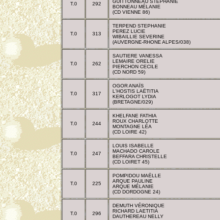
GUITTONNEAU STEPHANIE
T.0
292
BONNEAU MÉLANIE
(CD VIENNE 86)
TERPEND STEPHANIE
PEREZ LUCIE
T.0
313
WIBAILLIE SEVERINE
(AUVERGNE-RHONE ALPES/038)
SAUTIERE VANESSA
LEMAIRE ORELIE
T.0
262
PIERCHON CECILE
(CD NORD 59)
OGOR ANAÏS
L'HOSTIS LAËTITIA
T.0
317
KERLOGOT LYDIA
(BRETAGNE/029)
KHELFANE FATHIA
ROUX CHARLOTTE
T.0
244
MONTAGNE LÉA
(CD LOIRE 42)
LOUIS ISABELLE
MACHADO CAROLE
T.0
247
BEFFARA CHRISTELLE
(CD LOIRET 45)
POMPIDOU MAËLLE
ARQUE PAULINE
T.0
225
ARQUE MÉLANIE
(CD DORDOGNE 24)
DEMUTH VÉRONIQUE
RICHARD LAETITIA
T.0
296
DAUTHEREAU NELLY