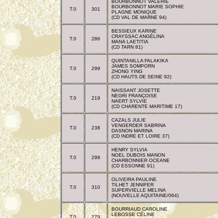
BOURBONNOT VALERIE
BOURBONNOT MARIE SOPHIE
T.0
301
PLAGNE MONIQUE
(CD VAL DE MARNE 94)
BESSIEUX KARINE
CRAYSSAC ANGÉLINA
T.0
286
MANA LAETITIA
(CD TARN 81)
QUINTANILLA FALAKIKA
JAMES SOMPORN
T.0
299
ZHONG YING
(CD HAUTS DE SEINE 92)
NAISSANT JOSETTE
NEGRI FRANÇOISE
T.0
219
NAERT SYLVIE
(CD CHARENTE MARITIME 17)
CAZALS JULIE
VENGERDER SABRINA
T.0
238
DASNON MARINA
(CD INDRE ET LOIRE 37)
HENRY SYLVIA
NOEL DUBOIS MANON
T.0
298
CHARBONNIER OCEANE
(CD ESSONNE 91)
OLIVEIRA PAULINE
TILHET JENNIFER
T.0
310
SUPERVIELLE MELINA
(NOUVELLE AQUITAINE/064)
BOURRIAUD CAROLINE
LEBOSSE CÉLINE
T.0
279