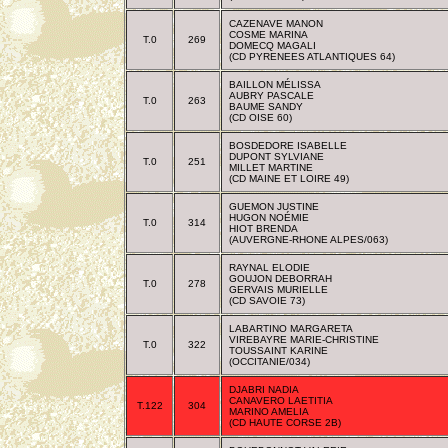
CAZENAVE MANON
COSME MARINA
T.0
269
DOMECQ MAGALI
(CD PYRENEES ATLANTIQUES 64)
BAILLON MÉLISSA
AUBRY PASCALE
T.0
263
BAUME SANDY
(CD OISE 60)
BOSDEDORE ISABELLE
DUPONT SYLVIANE
T.0
251
MILLET MARTINE
(CD MAINE ET LOIRE 49)
GUEMON JUSTINE
HUGON NOÉMIE
T.0
314
HIOT BRENDA
(AUVERGNE-RHONE ALPES/063)
RAYNAL ELODIE
GOUJON DEBORRAH
T.0
278
GERVAIS MURIELLE
(CD SAVOIE 73)
LABARTINO MARGARETA
VIREBAYRE MARIE-CHRISTINE
T.0
322
TOUSSAINT KARINE
(OCCITANIE/034)
DJABRI NADIA
CANAVERO LAETITIA
T.122
304
MARINO AMELIA
(CD HAUTE CORSE 2B)