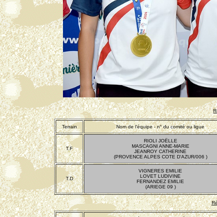
R
Terrain
Nom de l'équipe - n° du comité ou ligue
RIOLI JOËLLE
MASCAGNI ANNE-MARIE
T.F
JEANROY CATHERINE
(PROVENCE ALPES COTE D'AZUR/006 )
VIGNERES EMILIE
LOVET LUDIVINE
T.D
FERNANDEZ EMILIE
(ARIEGE 09 )
Ré