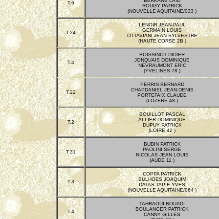
BERKANE LAÏD
T.6
ROUGY PATRICK
(NOUVELLE AQUITAINE/033 )
LENOIR JEAN-PAUL
GERMAIN LOUIS
T.24
OTTAVIANI JEAN SYLVESTRE
(HAUTE CORSE 2B )
BOISSINOT DIDIER
JONQUAIS DOMINIQUE
T.4
NEVRAUMONT ERIC
(YVELINES 78 )
PERRIN BERNARD
CHAPDANIEL JEAN-DENIS
T.22
PORTEFAIX CLAUDE
(LOZERE 48 )
BOUILLOT PASCAL
ALLIER DOMINIQUE
T.2
DUPUY PATRICK
(LOIRE 42 )
BUDIN PATRICK
PAOLINI SERGE
T.31
NICOLAS JEAN LOUIS
(AUDE 11 )
COPPA PATRICK
BULHOES JOAQUIM
T.3
DATAS-TAPIE YVES
(NOUVELLE AQUITAINE/064 )
TAHRAOUI BOUADI
BOULANGER PATRICK
T.4
CANNY GILLES