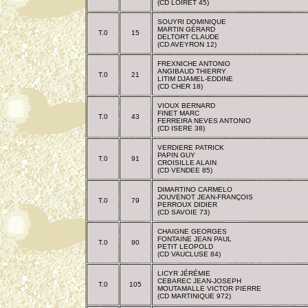
(CD LOIRET 45)
SOUYRI DOMINIQUE
MARTIN GÉRARD
T.0
15
DELTORT CLAUDE
(CD AVEYRON 12)
FREXNICHE ANTONIO
ANGIBAUD THIERRY
T.0
21
LITIM DJAMEL-EDDINE
(CD CHER 18)
VIOUX BERNARD
FINET MARC
T.0
43
FERREIRA NEVES ANTONIO
(CD ISERE 38)
VERDIERE PATRICK
PAPIN GUY
T.0
91
CROISILLE ALAIN
(CD VENDEE 85)
DIMARTINO CARMELO
JOUVENOT JEAN-FRANÇOIS
T.0
79
PERROUX DIDIER
(CD SAVOIE 73)
CHAIGNE GEORGES
FONTAINE JEAN PAUL
T.0
90
PETIT LEOPOLD
(CD VAUCLUSE 84)
LICYR JÉRÉMIE
CEBAREC JEAN-JOSEPH
T.0
105
MOUTAMALLE VICTOR PIERRE
(CD MARTINIQUE 972)