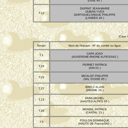
(OISE 60 )
DUPRAT JEAN-MARIE
DUBAN YVES
T.12
DARTIGUELONGUE PHILIPPE
(LANDES 40 )
(Case 
Terrain
Nom de l'équipe - N° du comité ou ligue
CAPA JOAO
T.1
(AUVERGNE-RHONE ALPES/042 )
PERRET PATRICK
T.29
(AIN 01 )
MICALEF PHILIPPE
T.23
(VAL D'OISE 95 )
BRELY ALAIN
T.27
(DROME 26 )
PARA MICHEL
T.13
(HAUTES ALPES 05 )
MONGIL PATRICK
T.26
(CANTAL 15 )
FOULON DOMINIQUE
T.5
(HAUTS DE France/062 )