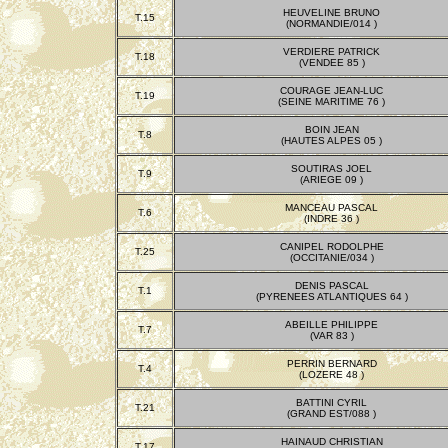
HEUVELINE BRUNO
T.15
(NORMANDIE/014 )
VERDIERE PATRICK
T.18
(VENDEE 85 )
COURAGE JEAN-LUC
T.19
(SEINE MARITIME 76 )
BOIN JEAN
T.8
(HAUTES ALPES 05 )
SOUTIRAS JOEL
T.9
(ARIEGE 09 )
MANCEAU PASCAL
T.6
(INDRE 36 )
CANIPEL RODOLPHE
T.25
(OCCITANIE/034 )
DENIS PASCAL
T.1
(PYRENEES ATLANTIQUES 64 )
ABEILLE PHILIPPE
T.7
(VAR 83 )
PERRIN BERNARD
T.4
(LOZERE 48 )
BATTINI CYRIL
T.21
(GRAND EST/088 )
HAINAUD CHRISTIAN
T.17