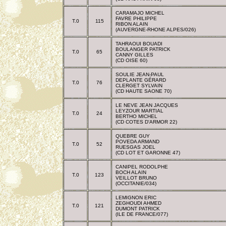
CARAMAJO MICHEL
FAVRE PHILIPPE
T.0
115
RIBON ALAIN
(AUVERGNE-RHONE ALPES/026)
TAHRAOUI BOUADI
BOULANGER PATRICK
T.0
65
CANNY GILLES
(CD OISE 60)
SOULIE JEAN-PAUL
DEPLANTE GÉRARD
T.0
76
CLERGET SYLVAIN
(CD HAUTE SAONE 70)
LE NEVE JEAN JACQUES
LEYZOUR MARTIAL
T.0
24
BERTHO MICHEL
(CD COTES D'ARMOR 22)
QUEBRE GUY
POVEDA ARMAND
T.0
52
RUESGAS JOEL
(CD LOT ET GARONNE 47)
CANIPEL RODOLPHE
BOCH ALAIN
T.0
123
VEILLOT BRUNO
(OCCITANIE/034)
LEMIGNON ERIC
ZEGHOUDI AHMED
T.0
121
DUMONT PATRICK
(ILE DE FRANCE/077)