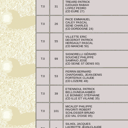
TREARD PATRICK
DJOUADI RABAH
T.0
31
LOPEZ PEDRO
(CD EURE 27)
PACE EMMANUEL
CALEY PASCAL
T.0
26
SENE CHARLES
(CD DORDOGNE 24)
VILLETTE ERIC
DECEROIT PATRICK
T.0
55
HERGAULT PASCAL
(CD MANCHE 50)
SIGNORELLI GÉRARD
SOUCHEZ PHILIPPE
T.0
99
SAMPAIO JOSÉ
(CD SEINE ST DENIS 93)
PERRIN BERNARD
CHAPDANIEL JEAN-DENIS
T.0
53
PORTEFAIX CLAUDE
(CD LOZERE 48)
ETIENNOUL PATRICK
BELLOUNDJA AHMED
T.0
39
LE BONNIEC STÉPHANE
(CD ILLE ET VILAINE 35)
MICALEF PHILIPPE
FAVORITI ROBERT
T.0
101
SCHLOSSER BRUNO
(CD VAL D'OISE 95)
SILHOL JACQUES
LACROTTE JEAN-CLAUDE