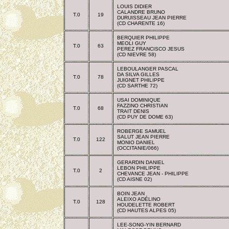
LOUIS DIDIER
CALANDRE BRUNO
T.0
19
DURUISSEAU JEAN PIERRE
(CD CHARENTE 16)
BERQUIER PHILIPPE
MEOLI GUY
T.0
63
PEREZ FRANCISCO JESUS
(CD NIEVRE 58)
LEBOULANGER PASCAL
DA SILVA GILLES
T.0
78
JUIGNET PHILIPPE
(CD SARTHE 72)
USAI DOMINIQUE
FAZZINO CHRISTIAN
T.0
68
TRAIT DENIS
(CD PUY DE DOME 63)
ROBERGE SAMUEL
SALUT JEAN PIERRE
T.0
122
MONIO DANIEL
(OCCITANIE/066)
GERARDIN DANIEL
LEBON PHILIPPE
T.0
2
CHEVANCE JEAN - PHILIPPE
(CD AISNE 02)
BOIN JEAN
ALEIXO ADÉLINO
T.0
128
HOUDELETTE ROBERT
(CD HAUTES ALPES 05)
LEE-SONG-YIN BERNARD