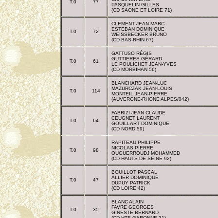
T.0
77
PASQUELIN GILLES
(CD SAONE ET LOIRE 71)
CLEMENT JEAN-MARC
ESTEBAN DOMINIQUE
T.0
72
WEISSBECKER BRUNO
(CD BAS-RHIN 67)
GATTUSO RÉGIS
GUTTIERES GÉRARD
T.0
61
LE POULICHET JEAN-YVES
(CD MORBIHAN 56)
BLANCHARD JEAN-LUC
MAZURCZAK JEAN-LOUIS
T.0
114
MONTEIL JEAN-PIERRE
(AUVERGNE-RHONE ALPES/042)
FABRIZI JEAN CLAUDE
CEUGNET LAURENT
T.0
64
GOUILLART DOMINIQUE
(CD NORD 59)
RAPITEAU PHILIPPE
NICOLAS PIERRE
T.0
98
OUGUERROUDJ MOHAMMED
(CD HAUTS DE SEINE 92)
BOUILLOT PASCAL
ALLIER DOMINIQUE
T.0
47
DUPUY PATRICK
(CD LOIRE 42)
BLANC ALAIN
FAVRE GEORGES
T.0
35
GINESTE BERNARD
(CD HTE GARONNE 31)