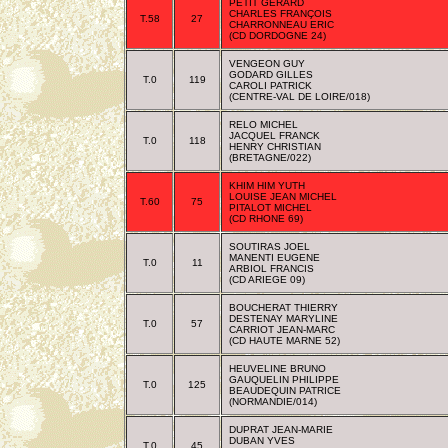
PETIT GÉRARD
CHARLES FRANÇOIS
T.58
27
CHARRONNEAU ERIC
(CD DORDOGNE 24)
VENGEON GUY
GODARD GILLES
T.0
119
CAROLI PATRICK
(CENTRE-VAL DE LOIRE/018)
RELO MICHEL
JACQUEL FRANCK
T.0
118
HENRY CHRISTIAN
(BRETAGNE/022)
KHIM HIM YUTH
LOUISE JEAN MICHEL
T.60
75
PITALOT MICHEL
(CD RHONE 69)
SOUTIRAS JOEL
MANENTI EUGENE
T.0
11
ARBIOL FRANCIS
(CD ARIEGE 09)
BOUCHERAT THIERRY
DESTENAY MARYLINE
T.0
57
CARRIOT JEAN-MARC
(CD HAUTE MARNE 52)
HEUVELINE BRUNO
GAUQUELIN PHILIPPE
T.0
125
BEAUDEQUIN PATRICE
(NORMANDIE/014)
DUPRAT JEAN-MARIE
DUBAN YVES
T.0
45