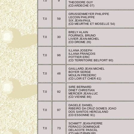
T.0
9
THEODORE GUY
(CD ARDECHE 07)
GRUSSENMEYER PHILIPPE
LECOIN PHILIPPE
T.0
59
SIX JEAN-PAUL
(CD MEURTHE ET MOSELLE 54)
BRELY ALAIN
FOURNIOL BRUNO
T.0
30
LIVIER JEAN-MICHEL
(CD DROME 26)
ILLANA JOSEPH
ILLANA FRANÇOIS
T.0
96
POTTIER ERIC
(CD TERRITOIRE BELFORT 90)
GAILLARD JEAN MICHEL
BOYER SERGE
T.0
46
MOULIN FREDERIC
(CD LOIR ET CHER 41)
SIRE BERNARD
DINET CHRISTIAN
T.0
92
MERCIER JEAN-LUC
(CD VIENNE 86)
DAGELE DANIEL
RIBEIRO DA CRUZ GOMES JOAO
T.0
97
DOS SANTOS HERCULANO
(CD ESSONNE 91)
SCHMITT JEAN-PIERRE
FERACCI DOMINIQUE
T.0
73
DELACOTE PASCAL
(CD HAUT-RHIN 68)