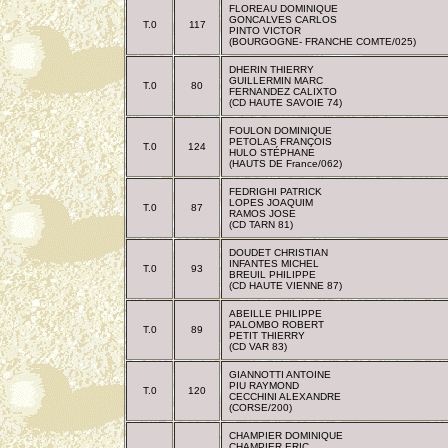
FLOREAU DOMINIQUE
GONCALVES CARLOS
T.0
117
PINTO VICTOR
(BOURGOGNE- FRANCHE COMTE/025)
DHERIN THIERRY
GUILLERMIN MARC
T.0
80
FERNANDEZ CALIXTO
(CD HAUTE SAVOIE 74)
FOULON DOMINIQUE
PETOLAS FRANÇOIS
T.0
124
HULO STÉPHANE
(HAUTS DE France/062)
FEDRIGHI PATRICK
LOPES JOAQUIM
T.0
87
RAMOS JOSE
(CD TARN 81)
DOUDET CHRISTIAN
INFANTES MICHEL
T.0
93
BREUIL PHILIPPE
(CD HAUTE VIENNE 87)
ABEILLE PHILIPPE
PALOMBO ROBERT
T.0
89
PETIT THIERRY
(CD VAR 83)
GIANNOTTI ANTOINE
PIU RAYMOND
T.0
120
CECCHINI ALEXANDRE
(CORSE/200)
CHAMPIER DOMINIQUE
CHAMPIER ERIC