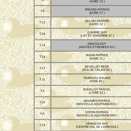
(AUBE 10 )
TREARD PATRICK
T.6
(EURE 27 )
DELOM GÉRARD
T.21
(GERS 32 )
QUEBRE GUY
T.10
(LOT ET GARONNE 47 )
GRACIA GUY
T.18
(HAUTES PYRENEES 65 )
BUDIN PATRICK
T.14
(AUDE 11 )
DEVALLET RENÉ
T.17
(PAS DE CALAIS 62 )
TAHRAOUI BOUADI
T.11
(OISE 60 )
BOUILLOT PASCAL
T.3
(LOIRE 42 )
MAXIMEN PATRICK
T.20
(NOUVELLE AQUITAINE/033 )
COPPA PATRICK
T.A
(NOUVELLE AQUITAINE/064 )
VENGEON GUY
T.13
(CENTRE-VAL DE LOIRE/018 )