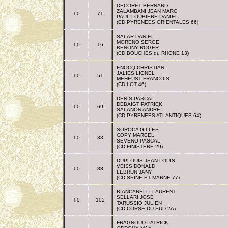
DECORET BERNARD
ZALAMBANI JEAN MARC
T.0
71
PAUL LOUBIERE DANIEL
(CD PYRENEES ORIENTALES 66)
SALAR DANIEL
MORENO SERGE
T.0
16
BENONY ROGER
(CD BOUCHES du RHONE 13)
ENOCQ CHRISTIAN
JALIES LIONEL
T.0
51
MEHEUST FRANÇOIS
(CD LOT 46)
DENIS PASCAL
DEBAIGT PATRICK
T.0
69
SALANON ANDRÉ
(CD PYRENEES ATLANTIQUES 64)
SOROCA GILLES
COPY MARCEL
T.0
33
SEVENO PASCAL
(CD FINISTERE 29)
DUPLOUIS JEAN-LOUIS
VEISS DONALD
T.0
83
LEBRUN JANY
(CD SEINE ET MARNE 77)
BIANCARELLI LAURENT
SELLARI JOSÉ
T.0
102
TARUSSIO JULIEN
(CD CORSE DU SUD 2A)
FRAGNOUD PATRICK