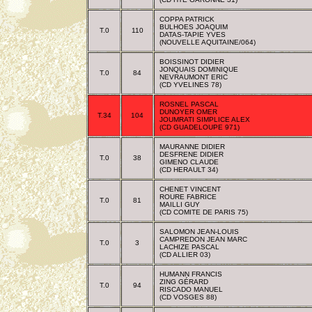
COPPA PATRICK
BULHOES JOAQUIM
T.0
110
DATAS-TAPIE YVES
(NOUVELLE AQUITAINE/064)
BOISSINOT DIDIER
JONQUAIS DOMINIQUE
T.0
84
NEVRAUMONT ERIC
(CD YVELINES 78)
ROSNEL PASCAL
DUNOYER OMER
T.34
104
JOUMRATI SIMPLICE ALEX
(CD GUADELOUPE 971)
MAURANNE DIDIER
DESFRENE DIDIER
T.0
38
GIMENO CLAUDE
(CD HERAULT 34)
CHENET VINCENT
ROURE FABRICE
T.0
81
MAILLI GUY
(CD COMITE DE PARIS 75)
SALOMON JEAN-LOUIS
CAMPREDON JEAN MARC
T.0
3
LACHIZE PASCAL
(CD ALLIER 03)
HUMANN FRANCIS
ZING GÉRARD
T.0
94
RISCADO MANUEL
(CD VOSGES 88)