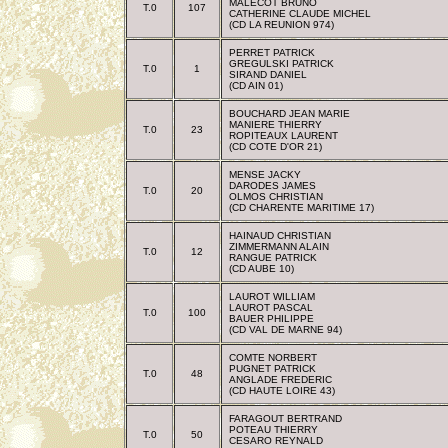
MALECOT BRUNO
T.0
107
CATHERINE CLAUDE MICHEL
(CD LA REUNION 974)
PERRET PATRICK
GREGULSKI PATRICK
T.0
1
SIRAND DANIEL
(CD AIN 01)
BOUCHARD JEAN MARIE
MANIERE THIERRY
T.0
23
ROPITEAUX LAURENT
(CD COTE D'OR 21)
MENSE JACKY
DARODES JAMES
T.0
20
OLMOS CHRISTIAN
(CD CHARENTE MARITIME 17)
HAINAUD CHRISTIAN
ZIMMERMANN ALAIN
T.0
12
RANGUE PATRICK
(CD AUBE 10)
LAUROT WILLIAM
LAUROT PASCAL
T.0
100
BAUER PHILIPPE
(CD VAL DE MARNE 94)
COMTE NORBERT
PUGNET PATRICK
T.0
48
ANGLADE FREDERIC
(CD HAUTE LOIRE 43)
FARAGOUT BERTRAND
POTEAU THIERRY
T.0
50
CESARO REYNALD