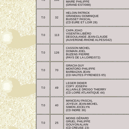
MAIRE PHILIPPE
(GRAND EST/088)
HELOIN PATRICK
GRANDIAU DOMINIQUE
T.0
32
BUISSET PASCAL
(CD EURE ET LOIR 28)
CAPA JOAO
VISENTIN LIBÉRO
T.0
113
DEGOULANGE JEAN-CLAUDE
(AUVERGNE-RHONE ALPES/042)
CASSON MICHEL
DOMAIN JOEL
T.0
126
BUZENS PIERRE
(PAYS DE LA LOIRE/072)
GRACIA GUY
MONTORO PHILIPPE
T.0
70
BARBAZAN JEAN
(CD HAUTES PYRENEES 65)
LEGER DIDIER
COPY JOSEPH
T.0
49
ALLAIN-LE DROGO THIERRY
(CD LOIRE ATLANTIQUE 44)
MANCEAU PASCAL
JOYEUX JEAN-MICHEL
T.0
40
SIMON JOCELYN
(CD INDRE 36)
MOINS GÉRARD
GRUEL PHILIPPE
T.0
25
GOUYON ALAIN
(CD CREUSE 23)