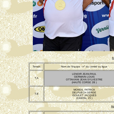
R
Terrain
Nom de l'équipe - n° du comité ou ligue
LENOIR JEAN-PAUL
GERMAIN LOUIS
T.A
OTTAVIANI JEAN SYLVESTRE
(HAUTE CORSE 2B )
MONGIL PATRICK
DELPUECH SERGE
T.B
ISOULET JACQUES
(CANTAL 15 )
Ré