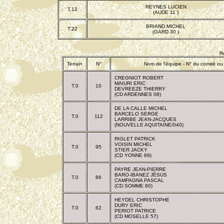
REYNES LUCIEN
T.12
(AUDE 11 )
BRIAND MICHEL
T.22
(GARD 30 )
R
Terrain
N°
Nom de l'équipe - N° du comité ou 
CREGNIOT ROBERT
MAIURI ERIC
T.0
10
DEVREEZE THIERRY
(CD ARDENNES 08)
DE LA CALLE MICHEL
BARCELO SERGE
T.0
112
LARRIBE JEAN-JACQUES
(NOUVELLE AQUITAINE/040)
RIGLET PATRICK
VOISIN MICHEL
T.0
95
STIER JACKY
(CD YONNE 89)
PAYRE JEAN-PIERRE
BARO-IBANEZ JÉSUS
T.0
86
CAMPAGNA PASCAL
(CD SOMME 80)
HEYDEL CHRISTOPHE
DURY ERIC
T.0
62
PERIOT PATRICE
(CD MOSELLE 57)