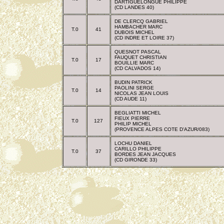
DARTIGUELONGUE PHILIPPE
(CD LANDES 40)
DE CLERCQ GABRIEL
HAMBACHER MARC
T.0
41
DUBOIS MICHEL
(CD INDRE ET LOIRE 37)
QUESNOT PASCAL
FAUQUET CHRISTIAN
T.0
17
BOUILLIE MARC
(CD CALVADOS 14)
BUDIN PATRICK
PAOLINI SERGE
T.0
14
NICOLAS JEAN LOUIS
(CD AUDE 11)
BEGLIATTI MICHEL
FIEUX PIERRE
T.0
127
PHILIP MICHEL
(PROVENCE ALPES COTE D'AZUR/083)
LOCHU DANIEL
CARILLO PHILIPPE
T.0
37
BORDES JEAN JACQUES
(CD GIRONDE 33)