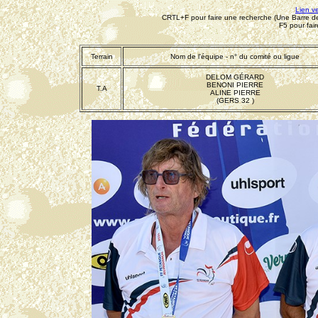
Lien v
CRTL+F pour faire une recherche (Une Barre de 
F5 pour fai
Terrain
Nom de l'équipe - n° du comité ou ligue
DELOM GÉRARD
BENONI PIERRE
T.A
ALINE PIERRE
(GERS 32 )