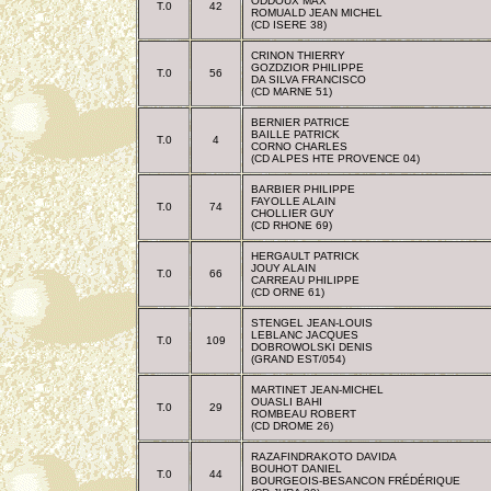
ODDOUX MAX
T.0
42
ROMUALD JEAN MICHEL
(CD ISERE 38)
CRINON THIERRY
GOZDZIOR PHILIPPE
T.0
56
DA SILVA FRANCISCO
(CD MARNE 51)
BERNIER PATRICE
BAILLE PATRICK
T.0
4
CORNO CHARLES
(CD ALPES HTE PROVENCE 04)
BARBIER PHILIPPE
FAYOLLE ALAIN
T.0
74
CHOLLIER GUY
(CD RHONE 69)
HERGAULT PATRICK
JOUY ALAIN
T.0
66
CARREAU PHILIPPE
(CD ORNE 61)
STENGEL JEAN-LOUIS
LEBLANC JACQUES
T.0
109
DOBROWOLSKI DENIS
(GRAND EST/054)
MARTINET JEAN-MICHEL
OUASLI BAHI
T.0
29
ROMBEAU ROBERT
(CD DROME 26)
RAZAFINDRAKOTO DAVIDA
BOUHOT DANIEL
T.0
44
BOURGEOIS-BESANCON FRÉDÉRIQUE