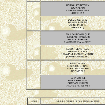
HERGAULT PATRICK
JOUY ALAIN
CARREAU PHILIPPE
(ORNE 61 )
DELOM GÉRARD
BENONI PIERRE
ALINE PIERRE
(GERS 32 )
FOULON DOMINIQUE
PETOLAS FRANÇOIS
HULO STÉPHANE
(HAUTS DE France/062 )
LENOIR JEAN-PAUL
GERMAIN LOUIS
OTTAVIANI JEAN SYLVESTRE
(HAUTE CORSE 2B )
BRELY ALAIN
FOURNIOL BRUNO
LIVIER JEAN-MICHEL
(DROME 26 )
PARA MICHEL
FINE CHRISTIAN
CORBANI LUCIEN
(HAUTES ALPES 05 )
Terrain
Nom de l'équipe - n° du comité ou ligue