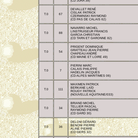
(CD JURA 39)
DEVALLET RENÉ
CISLAK PATRICK
T.0
67
CZERWINSKI RAYMOND
(CD PAS DE CALAIS 62)
NAVARRO MICHEL
LINSTRUISEUR FRANCIS
T.0
88
GARCIA CHRISTIAN
(CD TARN ET GARONNE 82)
PRIGENT DOMINIQUE
GRATTEAU JEAN PIERRE
T.0
54
CHAPEAU ANDRÉ
(CD MAINE ET LOIRE 49)
PIERINI MARC
CALAIS PHILIPPE
T.0
7
HADELIN JACQUES
(CD ALPES MARITIMES 06)
MAXIMEN PATRICK
BERKANE LAÏD
T.0
111
ROUGY PATRICK
(NOUVELLE AQUITAINE/033)
BRIAND MICHEL
TELLIER PASCAL
T.0
34
RAYMOND PIERRE
(CD GARD 30)
DELOM GÉRARD
BENONI PIERRE
T.0
36
ALINE PIERRE
(CD GERS 32)