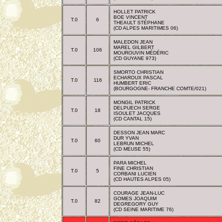
HOLLET PATRICK
BOE VINCENT
T.0
6
THEAULT STÉPHANE
(CD ALPES MARITIMES 06)
MALEDON JEAN
MAREL GILBERT
T.0
106
MOUROUVIN MÉDÉRIC
(CD GUYANE 973)
SMORTO CHRISTIAN
ECHAROUX PASCAL
T.0
116
HUMBERT ERIC
(BOURGOGNE- FRANCHE COMTE/021)
MONGIL PATRICK
DELPUECH SERGE
T.0
18
ISOULET JACQUES
(CD CANTAL 15)
DESSON JEAN MARC
DUR YVAN
T.0
60
LEBRUN MICHEL
(CD MEUSE 55)
PARA MICHEL
FINE CHRISTIAN
T.0
5
CORBANI LUCIEN
(CD HAUTES ALPES 05)
COURAGE JEAN-LUC
GOMES JOAQUIM
T.0
82
DEGREGORY GUY
(CD SEINE MARITIME 76)