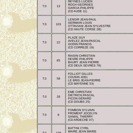
REYNES LUCIEN
ROCH GEORGES
T.0
13
GARCIA PHILIPPE
(CD AUDE 11)
LENOIR JEAN-PAUL
GERMAIN LOUIS
T.0
103
OTTAVIANI JEAN SYLVESTRE
(CD HAUTE CORSE 2B)
PLAZE GUY
AVELEZ JEAN-PASCAL
T.0
22
GODIN FRANCIS
(CD CORREZE 19)
RAISIN CHRISTIAN
DESRE PHILIPPE
T.0
85
BAURY JEAN PIERRE
(CD DEUX SEVRES 79)
FOLLIOT GILLES
COUSIN JOEL
T.0
58
LE BRIS JEAN-PIERRE
(CD MAYENNE 53)
EME CHRISTIAN
DIETRICH PASCAL
T.0
28
PICON GÉRARD
(CD DOUBS 25)
FOMBON SYLVAIN
FROMENT JOCELYN
T.0
8
SANIAL THIERRY
(CD ARDECHE 07)
BATTINI CYRIL
MAIRE JEAN MARIE
T.0
108