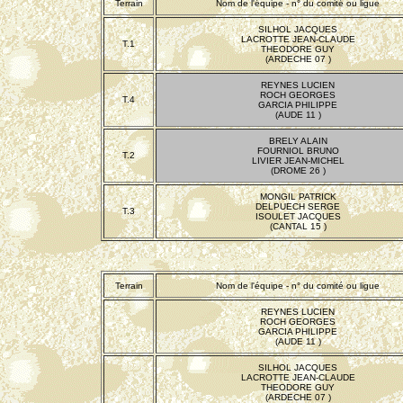
Terrain
Nom de l'équipe - n° du comité ou ligue
SILHOL JACQUES
LACROTTE JEAN-CLAUDE
T.1
THEODORE GUY
(ARDECHE 07 )
REYNES LUCIEN
ROCH GEORGES
T.4
GARCIA PHILIPPE
(AUDE 11 )
BRELY ALAIN
FOURNIOL BRUNO
T.2
LIVIER JEAN-MICHEL
(DROME 26 )
MONGIL PATRICK
DELPUECH SERGE
T.3
ISOULET JACQUES
(CANTAL 15 )
Terrain
Nom de l'équipe - n° du comité ou ligue
REYNES LUCIEN
ROCH GEORGES
GARCIA PHILIPPE
(AUDE 11 )
SILHOL JACQUES
LACROTTE JEAN-CLAUDE
THEODORE GUY
(ARDECHE 07 )