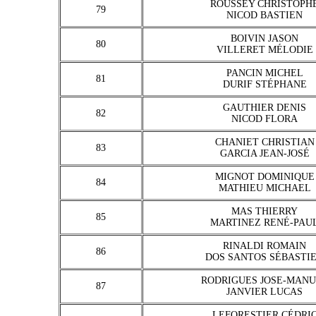
ROUSSEY CHRISTOPH
79
NICOD BASTIEN
BOIVIN JASON
80
VILLERET MÉLODIE
PANCIN MICHEL
81
DURIF STÉPHANE
GAUTHIER DENIS
82
NICOD FLORA
CHANIET CHRISTIAN
83
GARCIA JEAN-JOSÉ
MIGNOT DOMINIQUE
84
MATHIEU MICHAEL
MAS THIERRY
85
MARTINEZ RENÉ-PAU
RINALDI ROMAIN
86
DOS SANTOS SÉBASTI
RODRIGUES JOSE-MAN
87
JANVIER LUCAS
LEFORESTIER CÉDRI