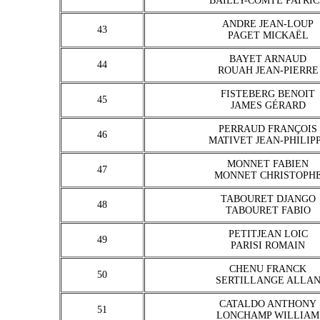
BAILLY-COMTE PATRI
ANDRE JEAN-LOUP
43
PAGET MICKAËL
BAYET ARNAUD
44
ROUAH JEAN-PIERRE
FISTEBERG BENOIT
45
JAMES GÉRARD
PERRAUD FRANÇOIS
46
MATIVET JEAN-PHILIP
MONNET FABIEN
47
MONNET CHRISTOPH
TABOURET DJANGO
48
TABOURET FABIO
PETITJEAN LOIC
49
PARISI ROMAIN
CHENU FRANCK
50
SERTILLANGE ALLA
CATALDO ANTHONY
51
LONCHAMP WILLIAM