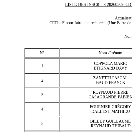
LISTE DES INSCRITS 20260509_CD_P
Actualisa
CRTL+F pour faire une recherche (Une Barre de r
Nomb
N°
Nom /Prénom
COPPOLA MARIO
1
ETIGNARD DAVY
ZANETTI PASCAL
2
BAUD FRANCK
REYNAUD PIERRE
3
CASAGRANDE FABIE
FOURNIER GRÉGORY
4
DALLEST MATHIEU
BILLEY GUILLAUME
5
REYNAUD THIBAUD