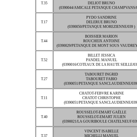
T.35
DELIOT BRUNO
(0390044/AMICALE PETANQUE CHAMPVANS/0
PYDO SANDRINE
T.17
DELERUE BRUNO
(0390050/PETANQUE MOREZIENNE/039 )
BOISSIER MARION
T.44
ROUCHEIX ANTOINE
(0390029/PETANQUE DE MONT SOUS VAUDREY/
BILLET JESSICA
T.52
PANDEL MANUEL
(0390016/COTEAUX DE LA HAUTE SEILLE/039
TABOURET INGRID
T.27
TABOURET FABIO
(0390051/PETANQUE SANCLAUDIENNE/039 
CHATOT-FEBVRE KARINE
T.11
CHATOT CHRISTOPHE
(0390051/PETANQUE SANCLAUDIENNE/039 
ROUSSELOT-EMART GAËLLE
T.40
ROUSSELOT-EMART JULIEN
(0390021/LA GOURIBOULE CHATELNEUF/039
VINCENT ISABELLE
T.37
MICHELLI MANUEL