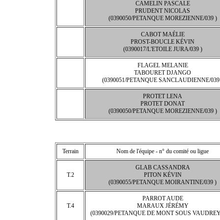
CAMELIN PASCALE
PRUDENT NICOLAS
(0390050/PETANQUE MOREZIENNE/039 )
CABOT MAÉLIE
PROST-BOUCLE KÉVIN
(0390017/L'ETOILE JURA/039 )
FLAGEL MELANIE
TABOURET DJANGO
(0390051/PETANQUE SANCLAUDIENNE/039 
PROTET LENA
PROTET DONAT
(0390050/PETANQUE MOREZIENNE/039 )
Terrain
Nom de l'équipe - n° du comité ou ligue
GLAB CASSANDRA
T.2
PITON KÉVIN
(0390055/PETANQUE MOIRANTINE/039 )
PARROT AUDE
T.4
MARAUX JÉRÉMY
(0390029/PETANQUE DE MONT SOUS VAUDREY/