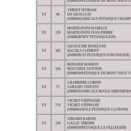
(0390029/PETANQUE DE MONT SOUS V
VERSET MYRIAM
T.0
96
DA SILVA LUIS
(0390044/AMICALE PETANQUE CHAMP
MARTIGNONI ISABELLE
T.0
159
MARTIGNONI JEAN-PIERRE
(0390028/NEY PETANQUE/039)
LECOULTRE ROSELYNE
T.0
185
RACZKA CLÉMENT
(0390058/AS PETANQUE FONCINE/039)
BOISSIER MARION
T.0
144
ROUCHEIX ANTOINE
(0390029/PETANQUE DE MONT SOUS V
CHARRIERE CORINE
T.0
57
SARAZIN VINCENT
(0390010/AMICALE BOULE ARINTHOD/
VICHET STÉPHANIE
T.0
176
VICHET STÉPHANE
(0390043/DOLE PETANQUE CLUB/039)
AIMARD KARINE
T.0
130
GALLIC JÉROME
(0390059/PETANQUE LA VALLEE/039)