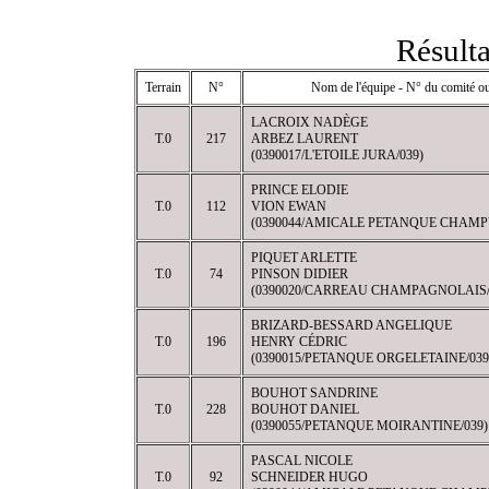
Résulta
Terrain
N°
Nom de l'équipe - N° du comité ou
LACROIX NADÈGE
T.0
217
ARBEZ LAURENT
(0390017/L'ETOILE JURA/039)
PRINCE ELODIE
T.0
112
VION EWAN
(0390044/AMICALE PETANQUE CHAMP
PIQUET ARLETTE
T.0
74
PINSON DIDIER
(0390020/CARREAU CHAMPAGNOLAIS/
BRIZARD-BESSARD ANGELIQUE
T.0
196
HENRY CÉDRIC
(0390015/PETANQUE ORGELETAINE/039
BOUHOT SANDRINE
T.0
228
BOUHOT DANIEL
(0390055/PETANQUE MOIRANTINE/039)
PASCAL NICOLE
T.0
92
SCHNEIDER HUGO