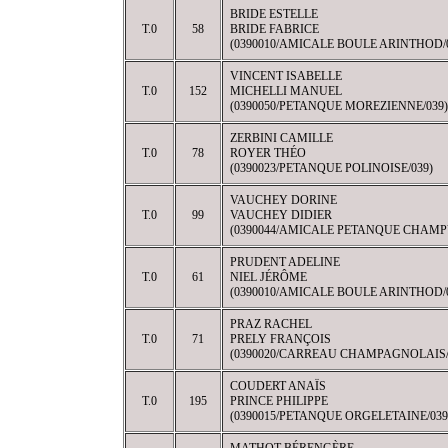
BRIDE ESTELLE
T.0
58
BRIDE FABRICE
(0390010/AMICALE BOULE ARINTHOD/
VINCENT ISABELLE
T.0
152
MICHELLI MANUEL
(0390050/PETANQUE MOREZIENNE/039)
ZERBINI CAMILLE
T.0
78
ROYER THÉO
(0390023/PETANQUE POLINOISE/039)
VAUCHEY DORINE
T.0
99
VAUCHEY DIDIER
(0390044/AMICALE PETANQUE CHAMP
PRUDENT ADELINE
T.0
61
NIEL JÉRÔME
(0390010/AMICALE BOULE ARINTHOD/
PRAZ RACHEL
T.0
71
PRELY FRANÇOIS
(0390020/CARREAU CHAMPAGNOLAIS/
COUDERT ANAÏS
T.0
195
PRINCE PHILIPPE
(0390015/PETANQUE ORGELETAINE/039