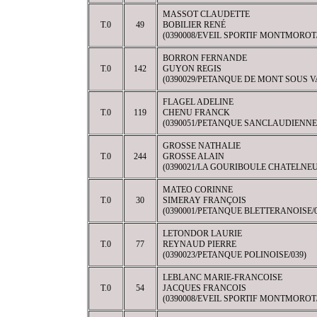
MASSOT CLAUDETTE
T.0
49
BOBILIER RENÉ
(0390008/EVEIL SPORTIF MONTMOROT/
BORRON FERNANDE
T.0
142
GUYON REGIS
(0390029/PETANQUE DE MONT SOUS V
FLAGEL ADELINE
T.0
119
CHENU FRANCK
(0390051/PETANQUE SANCLAUDIENNE/
GROSSE NATHALIE
T.0
244
GROSSE ALAIN
(0390021/LA GOURIBOULE CHATELNEU
MATEO CORINNE
T.0
30
SIMERAY FRANÇOIS
(0390001/PETANQUE BLETTERANOISE/0
LETONDOR LAURIE
T.0
77
REYNAUD PIERRE
(0390023/PETANQUE POLINOISE/039)
LEBLANC MARIE-FRANCOISE
T.0
54
JACQUES FRANCOIS
(0390008/EVEIL SPORTIF MONTMOROT/