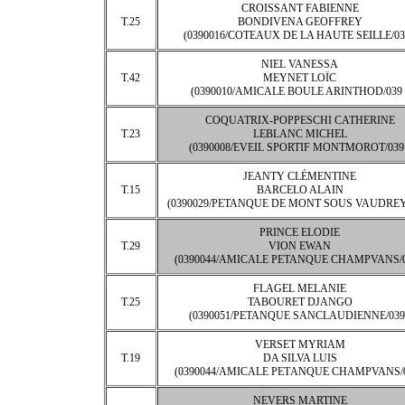
CROISSANT FABIENNE
T.25
BONDIVENA GEOFFREY
(0390016/COTEAUX DE LA HAUTE SEILLE/039
NIEL VANESSA
T.42
MEYNET LOÏC
(0390010/AMICALE BOULE ARINTHOD/039 
COQUATRIX-POPPESCHI CATHERINE
T.23
LEBLANC MICHEL
(0390008/EVEIL SPORTIF MONTMOROT/039 
JEANTY CLÉMENTINE
T.15
BARCELO ALAIN
(0390029/PETANQUE DE MONT SOUS VAUDREY/
PRINCE ELODIE
T.29
VION EWAN
(0390044/AMICALE PETANQUE CHAMPVANS/0
FLAGEL MELANIE
T.25
TABOURET DJANGO
(0390051/PETANQUE SANCLAUDIENNE/039 
VERSET MYRIAM
T.19
DA SILVA LUIS
(0390044/AMICALE PETANQUE CHAMPVANS/0
NEVERS MARTINE