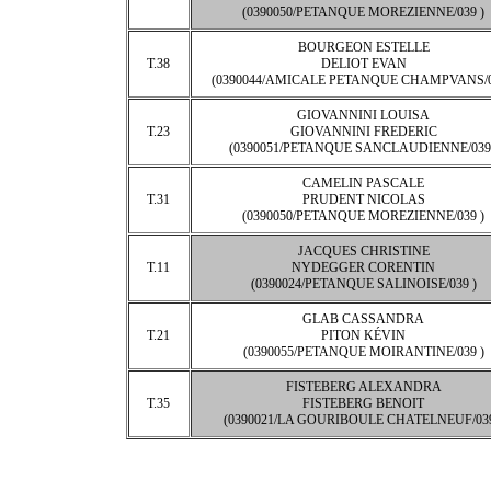
(0390050/PETANQUE MOREZIENNE/039 )
BOURGEON ESTELLE
T.38
DELIOT EVAN
(0390044/AMICALE PETANQUE CHAMPVANS/0
GIOVANNINI LOUISA
T.23
GIOVANNINI FREDERIC
(0390051/PETANQUE SANCLAUDIENNE/039 
CAMELIN PASCALE
T.31
PRUDENT NICOLAS
(0390050/PETANQUE MOREZIENNE/039 )
JACQUES CHRISTINE
T.11
NYDEGGER CORENTIN
(0390024/PETANQUE SALINOISE/039 )
GLAB CASSANDRA
T.21
PITON KÉVIN
(0390055/PETANQUE MOIRANTINE/039 )
FISTEBERG ALEXANDRA
T.35
FISTEBERG BENOIT
(0390021/LA GOURIBOULE CHATELNEUF/039