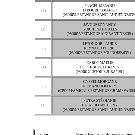
FLAGEL MELANIE
T.12
TABOURET DJANGO
(0390051/PETANQUE SANCLAUDIENNE/039 
JAVOUREZ NANCY
T.10
GUICHENAL GILLES
(0390055/PETANQUE MOIRANTINE/039 )
LETONDOR LAURIE
T.6
REYNAUD PIERRE
(0390023/PETANQUE POLINOISE/039 )
CABOT MAÉLIE
T.14
PROST-BOUCLE KÉVIN
(0390017/L'ETOILE JURA/039 )
GYSSEL MORGANE
T.8
ROMAND JOFFREY
(0390044/AMICALE PETANQUE CHAMPVANS/0
SUTRA STÉPHANIE
T.16
CATALDO ANTHONY
(0390051/PETANQUE SANCLAUDIENNE/039 
Terrain
Nom de l'équipe - n° du comité ou ligue