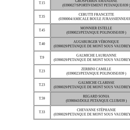
GROSPERRIN AMANDINE
T.15
(0390027/SPORTIVEMENT PETANQUE/039 
CERUTTI FRANCETTE
T.35
(0390004/AMICALE BOULE JURASSIENNE/03
MONNIER ESTELLE
T.45
(0390023/PETANQUE POLINOISE/039 )
AUGSBURGER VÉRONIQUE
T.40
(0390029/PETANQUE DE MONT SOUS VAUDREY/
GALMICHE LAURIANNE
T.9
(0390029/PETANQUE DE MONT SOUS VAUDREY/
ZERBINI CAMILLE
T.23
(0390023/PETANQUE POLINOISE/039 )
GALMICHE CLARISSE
T.23
(0390029/PETANQUE DE MONT SOUS VAUDREY/
REGARD SONIA
T.59
(0390043/DOLE PETANQUE CLUB/039 )
CHEVANNE STÉPHANIE
T.33
(0390029/PETANQUE DE MONT SOUS VAUDREY/