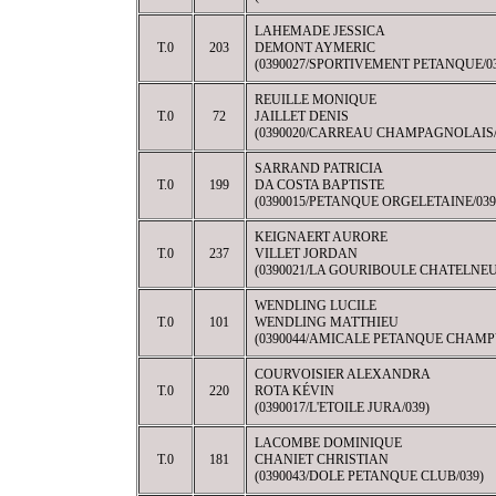
LAHEMADE JESSICA
T.0
203
DEMONT AYMERIC
(0390027/SPORTIVEMENT PETANQUE/03
REUILLE MONIQUE
T.0
72
JAILLET DENIS
(0390020/CARREAU CHAMPAGNOLAIS/
SARRAND PATRICIA
T.0
199
DA COSTA BAPTISTE
(0390015/PETANQUE ORGELETAINE/039
KEIGNAERT AURORE
T.0
237
VILLET JORDAN
(0390021/LA GOURIBOULE CHATELNEU
WENDLING LUCILE
T.0
101
WENDLING MATTHIEU
(0390044/AMICALE PETANQUE CHAMP
COURVOISIER ALEXANDRA
T.0
220
ROTA KÉVIN
(0390017/L'ETOILE JURA/039)
LACOMBE DOMINIQUE
T.0
181
CHANIET CHRISTIAN
(0390043/DOLE PETANQUE CLUB/039)