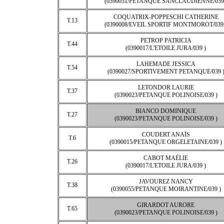
(0390051/PETANQUE SANCLAUDIENNE/039 
COQUATRIX-POPPESCHI CATHERINE
T.13
(0390008/EVEIL SPORTIF MONTMOROT/039 
PETROP PATRICIA
T.44
(0390017/L'ETOILE JURA/039 )
LAHEMADE JESSICA
T.54
(0390027/SPORTIVEMENT PETANQUE/039 
LETONDOR LAURIE
T.37
(0390023/PETANQUE POLINOISE/039 )
BIANCO DOMINIQUE
T.27
(0390023/PETANQUE POLINOISE/039 )
COUDERT ANAÏS
T.6
(0390015/PETANQUE ORGELETAINE/039 )
CABOT MAÉLIE
T.26
(0390017/L'ETOILE JURA/039 )
JAVOUREZ NANCY
T.38
(0390055/PETANQUE MOIRANTINE/039 )
GIRARDOT AURORE
T.65
(0390023/PETANQUE POLINOISE/039 )