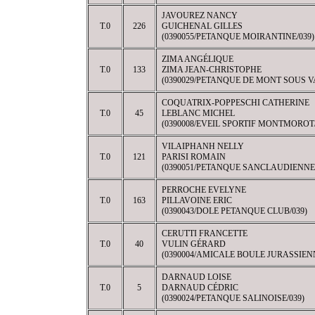
JAVOUREZ NANCY
T.0
226
GUICHENAL GILLES
(0390055/PETANQUE MOIRANTINE/039)
ZIMA ANGÉLIQUE
T.0
133
ZIMA JEAN-CHRISTOPHE
(0390029/PETANQUE DE MONT SOUS V
COQUATRIX-POPPESCHI CATHERINE
T.0
45
LEBLANC MICHEL
(0390008/EVEIL SPORTIF MONTMOROT/
VILAIPHANH NELLY
T.0
121
PARISI ROMAIN
(0390051/PETANQUE SANCLAUDIENNE/
PERROCHE EVELYNE
T.0
163
PILLAVOINE ERIC
(0390043/DOLE PETANQUE CLUB/039)
CERUTTI FRANCETTE
T.0
40
VULIN GÉRARD
(0390004/AMICALE BOULE JURASSIENN
DARNAUD LOISE
T.0
5
DARNAUD CÉDRIC
(0390024/PETANQUE SALINOISE/039)