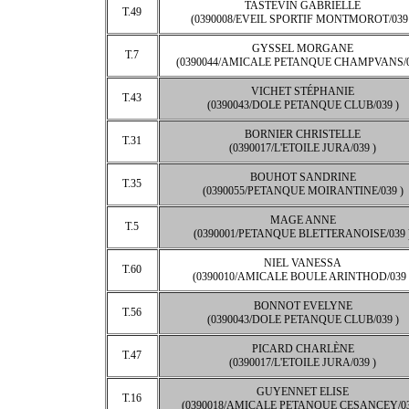
TASTEVIN GABRIELLE
T.49
(0390008/EVEIL SPORTIF MONTMOROT/039 
GYSSEL MORGANE
T.7
(0390044/AMICALE PETANQUE CHAMPVANS/0
VICHET STÉPHANIE
T.43
(0390043/DOLE PETANQUE CLUB/039 )
BORNIER CHRISTELLE
T.31
(0390017/L'ETOILE JURA/039 )
BOUHOT SANDRINE
T.35
(0390055/PETANQUE MOIRANTINE/039 )
MAGE ANNE
T.5
(0390001/PETANQUE BLETTERANOISE/039 
NIEL VANESSA
T.60
(0390010/AMICALE BOULE ARINTHOD/039 
BONNOT EVELYNE
T.56
(0390043/DOLE PETANQUE CLUB/039 )
PICARD CHARLÈNE
T.47
(0390017/L'ETOILE JURA/039 )
GUYENNET ELISE
T.16
(0390018/AMICALE PETANQUE CESANCEY/03