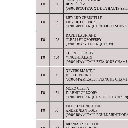
MATHOT BÉRENGÈRE
T.0
186
BON JÉRÔME
(0390016/COTEAUX DE LA HAUTE SEILL
LIENARD CHRISTELLE
T.0
139
LIENARD PATRICK
(0390029/PETANQUE DE MONT SOUS V
DAYET LAURIANE
T.0
158
TABALLET GEOFFREY
(0390028/NEY PETANQUE/039)
COSRUER CARINE
T.0
104
VINCENT ALAIN
(0390044/AMICALE PETANQUE CHAMP
NEVERS MARTINE
T.0
98
DELIOT BRUNO
(0390044/AMICALE PETANQUE CHAMP
MORO CLELIA
T.0
154
INABNIT GRÉGORY
(0390050/PETANQUE MOREZIENNE/039)
FILLOD MARIE-ANNE
T.0
59
ANDRE JEAN-LOUP
(0390010/AMICALE BOULE ARINTHOD/
BRENIAUX AURÉLIE