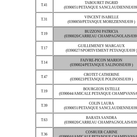
TABOURET INGRID
T.41
(0390051/PETANQUE SANCLAUDIENNE/039 
VINCENT ISABELLE
T.31
(0390050/PETANQUE MOREZIENNE/039 )
BUZZONI PATRICIA
T.19
(0390020/CARREAU CHAMPAGNOLAIS/039 
GUILLEMENEY MARGAUX
T.17
(0390027/SPORTIVEMENT PETANQUE/039 
FAIVRE-PICON MARION
T.14
(0390024/PETANQUE SALINOISE/039 )
CROTET CATHERINE
T.47
(0390023/PETANQUE POLINOISE/039 )
BOURGEON ESTELLE
T.19
(0390044/AMICALE PETANQUE CHAMPVANS/0
COLIN LAURA
T.39
(0390051/PETANQUE SANCLAUDIENNE/039 
BARATA SANDRA
T.63
(0390020/CARREAU CHAMPAGNOLAIS/039 
COSRUER CARINE
T.36
(0390044/AMICALE PETANQUE CHAMPVANS/0