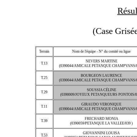
Résul
(Case Grisée
Terrain
Nom de l'équipe - N° du comité ou ligue
NEVERS MARTINE
T.13
(0390044/AMICALE PETANQUE CHAMPVANS/0
BOURGEON LAURENCE
T.25
(0390044/AMICALE PETANQUE CHAMPVANS/0
SOUSSIA CÉLINE
T.29
(0390009/JOYEUX PETANQUEURS PONTOIS/03
GIRAUDO VERONIQUE
T.11
(0390044/AMICALE PETANQUE CHAMPVANS/0
FRECHARD MONIA
T.39
(0390059/PETANQUE LA VALLEE/039 )
GIOVANNINI LOUISA
T.53