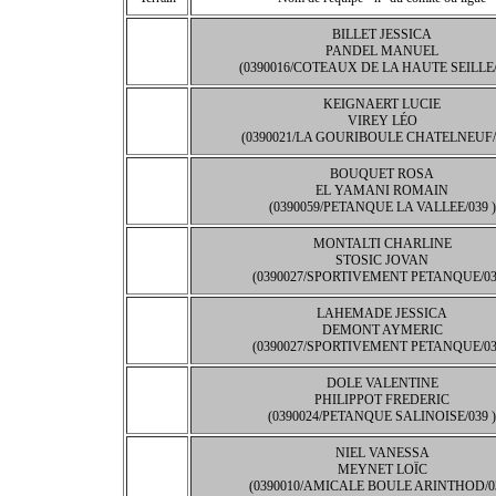
BILLET JESSICA
PANDEL MANUEL
(0390016/COTEAUX DE LA HAUTE SEILLE/
KEIGNAERT LUCIE
VIREY LÉO
(0390021/LA GOURIBOULE CHATELNEUF/0
BOUQUET ROSA
EL YAMANI ROMAIN
(0390059/PETANQUE LA VALLEE/039 )
MONTALTI CHARLINE
STOSIC JOVAN
(0390027/SPORTIVEMENT PETANQUE/03
LAHEMADE JESSICA
DEMONT AYMERIC
(0390027/SPORTIVEMENT PETANQUE/03
DOLE VALENTINE
PHILIPPOT FREDERIC
(0390024/PETANQUE SALINOISE/039 )
NIEL VANESSA
MEYNET LOÏC
(0390010/AMICALE BOULE ARINTHOD/03