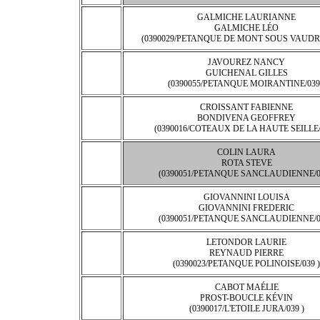
GALMICHE LAURIANNE
GALMICHE LÉO
(0390029/PETANQUE DE MONT SOUS VAUDRE
JAVOUREZ NANCY
GUICHENAL GILLES
(0390055/PETANQUE MOIRANTINE/039
CROISSANT FABIENNE
BONDIVENA GEOFFREY
(0390016/COTEAUX DE LA HAUTE SEILLE/
COLIN LAURA
ROTA STEVE
(0390051/PETANQUE SANCLAUDIENNE/0
GIOVANNINI LOUISA
GIOVANNINI FREDERIC
(0390051/PETANQUE SANCLAUDIENNE/0
LETONDOR LAURIE
REYNAUD PIERRE
(0390023/PETANQUE POLINOISE/039 )
CABOT MAÉLIE
PROST-BOUCLE KÉVIN
(0390017/L'ETOILE JURA/039 )