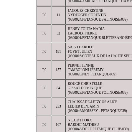
(0390044/AMICALE PETANQUE CHAMP
JACQUES CHRISTINE
T.0
11
NYDEGGER CORENTIN
(0390024/PETANQUE SALINOISE/039)
HENRY TOUTA NADIA
T.0
32
LACROIX PIERRE
(0390001/PETANQUE BLETTERANOISE/0
SALVI CAROLE
T.0
191
FOYET JULIEN
(0390016/COTEAUX DE LA HAUTE SEILL
PERNET JENNIE
T.0
157
TAMBOLONI JÉRÉMY
(0390028/NEY PETANQUE/039)
ROUGE CHRISTELLE
T.0
84
GISSAT DOMINIQUE
(0390023/PETANQUE POLINOISE/039)
CHAUSSADE-LETZGUS ALICE
T.0
233
LEDIER BENJAMIN
(0390046/MOISSEY - PETANQUE/039)
NICOD FLORA
T.0
167
BARDET MATHIEU
(0390043/DOLE PETANQUE CLUB/039)