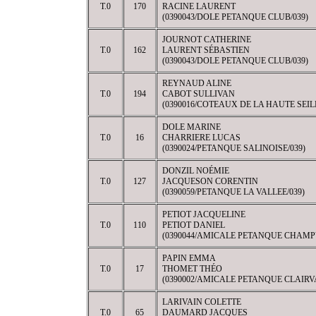
T.0
170
RACINE LAURENT
(0390043/DOLE PETANQUE CLUB/039)
JOURNOT CATHERINE
T.0
162
LAURENT SÉBASTIEN
(0390043/DOLE PETANQUE CLUB/039)
REYNAUD ALINE
T.0
194
CABOT SULLIVAN
(0390016/COTEAUX DE LA HAUTE SEILL
DOLE MARINE
T.0
16
CHARRIERE LUCAS
(0390024/PETANQUE SALINOISE/039)
DONZIL NOÉMIE
T.0
127
JACQUESON CORENTIN
(0390059/PETANQUE LA VALLEE/039)
PETIOT JACQUELINE
T.0
110
PETIOT DANIEL
(0390044/AMICALE PETANQUE CHAMP
PAPIN EMMA
T.0
17
THOMET THÉO
(0390002/AMICALE PETANQUE CLAIRV
LARIVAIN COLETTE
T.0
65
DAUMARD JACQUES