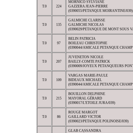
MORNICO SYLVIANE
T.0
224
GAZZERA JEAN-PIERRE
(0390055/PETANQUE MOIRANTINE/039)
GALMICHE CLARISSE
T.0
135
GALMICHE NICOLAS
(0390029/PETANQUE DE MONT SOUS V
BELIN PATRICIA
T.0
97
BOILEAU CHRISTOPHE
(0390044/AMICALE PETANQUE CHAMP
JUVENETON NICOLE
T.0
207
BAILLY-COMTE PATRICK
(0390009/JOYEUX PETANQUEURS PONT
VARGAS MARIE-PAULE
T.0
109
BIDEAUX MICHAEL
(0390044/AMICALE PETANQUE CHAMP
BOUILLON DELPHINE
T.0
215
MAYORAL GÉRARD
(0390017/L'ETOILE JURA/039)
ROUGE MARGOT
T.0
86
GAILLARD VICTOR
(0390023/PETANQUE POLINOISE/039)
GLAB CASSANDRA