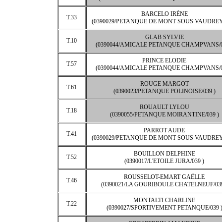
BARCELO IRÈNE
T.33
(0390029/PETANQUE DE MONT SOUS VAUDREY/
GLAB SYLVIE
T.10
(0390044/AMICALE PETANQUE CHAMPVANS/0
PRINCE ELODIE
T.57
(0390044/AMICALE PETANQUE CHAMPVANS/0
ROUGE MARGOT
T.61
(0390023/PETANQUE POLINOISE/039 )
ROUAULT LYLOU
T.18
(0390055/PETANQUE MOIRANTINE/039 )
PARROT AUDE
T.41
(0390029/PETANQUE DE MONT SOUS VAUDREY/
BOUILLON DELPHINE
T.52
(0390017/L'ETOILE JURA/039 )
ROUSSELOT-EMART GAËLLE
T.46
(0390021/LA GOURIBOULE CHATELNEUF/039
MONTALTI CHARLINE
T.22
(0390027/SPORTIVEMENT PETANQUE/039 