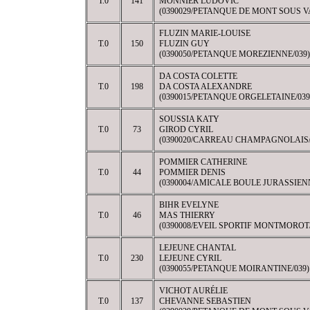
T.0
141
MONNIER LUDOVIC
(0390029/PETANQUE DE MONT SOUS V
FLUZIN MARIE-LOUISE
T.0
150
FLUZIN GUY
(0390050/PETANQUE MOREZIENNE/039)
DA COSTA COLETTE
T.0
198
DA COSTA ALEXANDRE
(0390015/PETANQUE ORGELETAINE/039
SOUSSIA KATY
T.0
73
GIROD CYRIL
(0390020/CARREAU CHAMPAGNOLAIS/
POMMIER CATHERINE
T.0
44
POMMIER DENIS
(0390004/AMICALE BOULE JURASSIENN
BIHR EVELYNE
T.0
46
MAS THIERRY
(0390008/EVEIL SPORTIF MONTMOROT/
LEJEUNE CHANTAL
T.0
230
LEJEUNE CYRIL
(0390055/PETANQUE MOIRANTINE/039)
VICHOT AURÉLIE
T.0
137
CHEVANNE SEBASTIEN