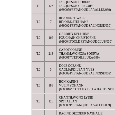
JACQUESON DORIANE
T.0
126
JACQUESON GRÉGORY
(0390059/PETANQUE LA VALLEE/039)
RIVOIRE EDWIGE
T.0
7
RIVOIRE STÉPHANE
(0390024/PETANQUE SALINOISE/039)
GARDIEN DELPHINE
T.0
166
POUCHAIN CHRISTOPHE
(0390043/DOLE PETANQUE CLUB/039)
CABOT CORINE
T.0
213
THAMMAVONGSA SOURYA
(0390017/L'ETOILE JURA/039)
DOLE OCÉANE
T.0
3
GAGLIARDI JEAN-YVES
(0390024/PETANQUE SALINOISE/039)
BON KARINE
T.0
188
VULIN YOHANN
(0390016/COTEAUX DE LA HAUTE SEILL
CHANTHAVONG LYDIE
T.0
125
SIXT ALLAN
(0390059/PETANQUE LA VALLEE/039)
RACINE-DECOEUR NATHALIE