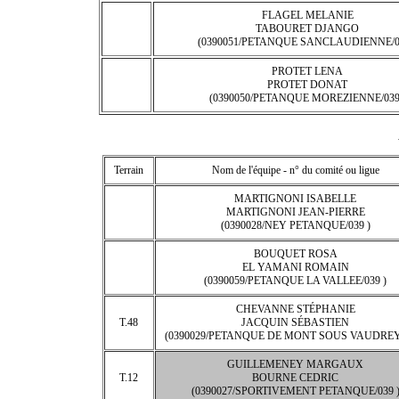
FLAGEL MELANIE
TABOURET DJANGO
(0390051/PETANQUE SANCLAUDIENNE/0
PROTET LENA
PROTET DONAT
(0390050/PETANQUE MOREZIENNE/039
Terrain
Nom de l'équipe - n° du comité ou ligue
MARTIGNONI ISABELLE
MARTIGNONI JEAN-PIERRE
(0390028/NEY PETANQUE/039 )
BOUQUET ROSA
EL YAMANI ROMAIN
(0390059/PETANQUE LA VALLEE/039 )
CHEVANNE STÉPHANIE
T.48
JACQUIN SÉBASTIEN
(0390029/PETANQUE DE MONT SOUS VAUDREY/
GUILLEMENEY MARGAUX
T.12
BOURNE CEDRIC
(0390027/SPORTIVEMENT PETANQUE/039 