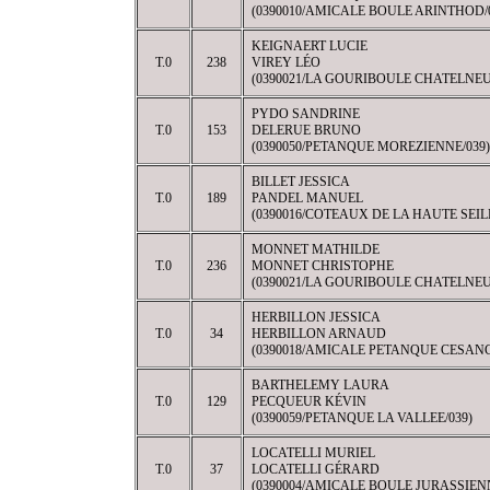
(0390010/AMICALE BOULE ARINTHOD/
KEIGNAERT LUCIE
T.0
238
VIREY LÉO
(0390021/LA GOURIBOULE CHATELNEU
PYDO SANDRINE
T.0
153
DELERUE BRUNO
(0390050/PETANQUE MOREZIENNE/039)
BILLET JESSICA
T.0
189
PANDEL MANUEL
(0390016/COTEAUX DE LA HAUTE SEILL
MONNET MATHILDE
T.0
236
MONNET CHRISTOPHE
(0390021/LA GOURIBOULE CHATELNEU
HERBILLON JESSICA
T.0
34
HERBILLON ARNAUD
(0390018/AMICALE PETANQUE CESANC
BARTHELEMY LAURA
T.0
129
PECQUEUR KÉVIN
(0390059/PETANQUE LA VALLEE/039)
LOCATELLI MURIEL
T.0
37
LOCATELLI GÉRARD
(0390004/AMICALE BOULE JURASSIENN