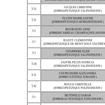
JACQUES CHRISTINE
T.55
(0390024/PETANQUE SALINOISE/039 )
FLUZIN MARIE-LOUISE
T.21
(0390050/PETANQUE MOREZIENNE/039 )
BOURGEOIS ANNE
T.5
(0390020/CARREAU CHAMPAGNOLAIS/039 
JEANTY CLÉMENTINE
T.7
(0390029/PETANQUE DE MONT SOUS VAUDREY/
CHARRIERE ELISE
T.3
(0390024/PETANQUE SALINOISE/039 )
FAIVRE-PICON PATRICIA
T.29
(0390024/PETANQUE SALINOISE/039 )
COURVOISIER ALEXANDRA
T.51
(0390017/L'ETOILE JURA/039 )
ROUGE CHRISTELLE
T.42
(0390023/PETANQUE POLINOISE/039 )
BETTINELLI SARAH
T.1
(0390058/AS PETANQUE FONCINE/039 )