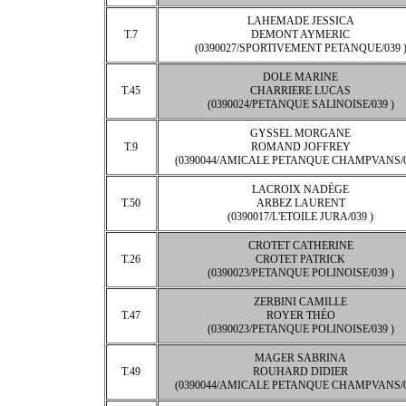
LAHEMADE JESSICA
T.7
DEMONT AYMERIC
(0390027/SPORTIVEMENT PETANQUE/039 
DOLE MARINE
T.45
CHARRIERE LUCAS
(0390024/PETANQUE SALINOISE/039 )
GYSSEL MORGANE
T.9
ROMAND JOFFREY
(0390044/AMICALE PETANQUE CHAMPVANS/0
LACROIX NADÈGE
T.50
ARBEZ LAURENT
(0390017/L'ETOILE JURA/039 )
CROTET CATHERINE
T.26
CROTET PATRICK
(0390023/PETANQUE POLINOISE/039 )
ZERBINI CAMILLE
T.47
ROYER THÉO
(0390023/PETANQUE POLINOISE/039 )
MAGER SABRINA
T.49
ROUHARD DIDIER
(0390044/AMICALE PETANQUE CHAMPVANS/0