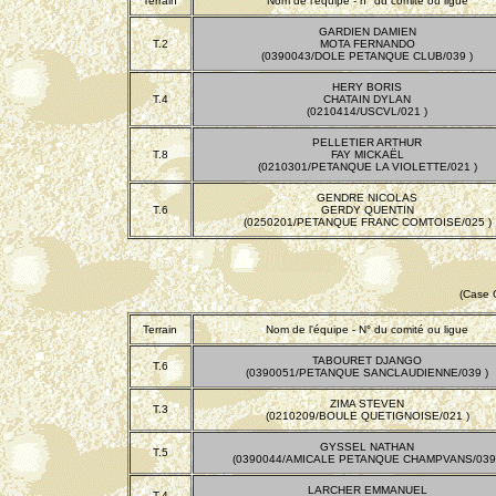
Terrain
Nom de l'équipe - n° du comité ou ligue
GARDIEN DAMIEN
T.2
MOTA FERNANDO
(0390043/DOLE PETANQUE CLUB/039 )
HERY BORIS
T.4
CHATAIN DYLAN
(0210414/USCVL/021 )
PELLETIER ARTHUR
T.8
FAY MICKAËL
(0210301/PETANQUE LA VIOLETTE/021 )
GENDRE NICOLAS
T.6
GERDY QUENTIN
(0250201/PETANQUE FRANC COMTOISE/025 )
(Case 
Terrain
Nom de l'équipe - N° du comité ou ligue
TABOURET DJANGO
T.6
(0390051/PETANQUE SANCLAUDIENNE/039 )
ZIMA STEVEN
T.3
(0210209/BOULE QUETIGNOISE/021 )
GYSSEL NATHAN
T.5
(0390044/AMICALE PETANQUE CHAMPVANS/039 
LARCHER EMMANUEL
T.4