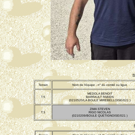
R
Terrain
Nom de l'équipe - n° du comité ou ligue
MEDOLA BENOIT
T.5
BARRAULT FABIEN
(0210520/LA BOULE MIREBELLOISE/021 )
ZIMA STEVEN
T.3
RIGO NICOLAS
(0210209/BOULE QUETIGNOISE/021 )