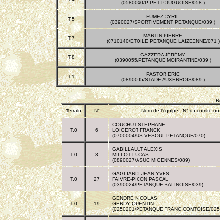
(0580040/P PET POUGUOISE/058 )
FUMEZ CYRIL
T.5
(0390027/SPORTIVEMENT PETANQUE/039 )
MARTIN PIERRE
T.7
(0710140/ETOILE PETANQUE LAIZEENNE/071 )
GAZZERA JÉRÉMY
T.8
(0390055/PETANQUE MOIRANTINE/039 )
PASTOR ERIC
T.1
(0890005/STADE AUXERROIS/089 )
R
Terrain
N°
Nom de l'équipe - N° du comité ou 
COUCHUT STEPHANE
T.0
6
LOIGEROT FRANCK
(0700004/US VESOUL PETANQUE/070)
GABILLAULT ALEXIS
T.0
3
MILLOT LUCAS
(0890027/ASUC MIGENNES/089)
GAGLIARDI JEAN-YVES
T.0
27
FAIVRE-PICON PASCAL
(0390024/PETANQUE SALINOISE/039)
GENDRE NICOLAS
T.0
19
GERDY QUENTIN
(0250201/PETANQUE FRANC COMTOISE/025