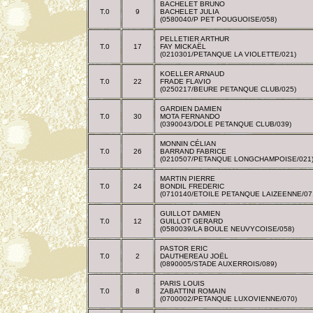
BACHELET BRUNO
T.0
9
BACHELET JULIA
(0580040/P PET POUGUOISE/058)
PELLETIER ARTHUR
T.0
17
FAY MICKAËL
(0210301/PETANQUE LA VIOLETTE/021)
KOELLER ARNAUD
T.0
22
FRADE FLAVIO
(0250217/BEURE PETANQUE CLUB/025)
GARDIEN DAMIEN
T.0
30
MOTA FERNANDO
(0390043/DOLE PETANQUE CLUB/039)
MONNIN CÉLIAN
T.0
26
BARRAND FABRICE
(0210507/PETANQUE LONGCHAMPOISE/021
MARTIN PIERRE
T.0
24
BONDIL FREDERIC
(0710140/ETOILE PETANQUE LAIZEENNE/07
GUILLOT DAMIEN
T.0
12
GUILLOT GERARD
(0580039/LA BOULE NEUVYCOISE/058)
PASTOR ERIC
T.0
2
DAUTHEREAU JOËL
(0890005/STADE AUXERROIS/089)
PARIS LOUIS
T.0
8
ZABATTINI ROMAIN
(0700002/PETANQUE LUXOVIENNE/070)