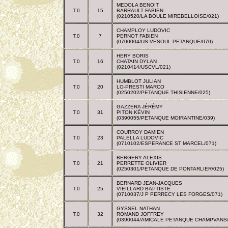
MEDOLA BENOIT
T.0
15
BARRAULT FABIEN
(0210520/LA BOULE MIREBELLOISE/021)
CHAMPLOY LUDOVIC
T.0
7
PERNOT FABIEN
(0700004/US VESOUL PETANQUE/070)
HERY BORIS
T.0
16
CHATAIN DYLAN
(0210414/USCVL/021)
HUMBLOT JULIAN
T.0
20
LO-PRESTI MARCO
(0250202/PETANQUE THISIENNE/025)
GAZZERA JÉRÉMY
T.0
31
PITON KÉVIN
(0390055/PETANQUE MOIRANTINE/039)
COURROY DAMIEN
T.0
23
PALELLA LUDOVIC
(0710102/ESPERANCE ST MARCEL/071)
BERGERY ALEXIS
T.0
21
PERRETTE OLIVIER
(0250301/PETANQUE DE PONTARLIER/025)
BERNARD JEAN-JACQUES
T.0
25
VIEILLARD BAPTISTE
(0710037/J P PERRECY LES FORGES/071)
GYSSEL NATHAN
T.0
32
ROMAND JOFFREY
(0390044/AMICALE PETANQUE CHAMPVANS/