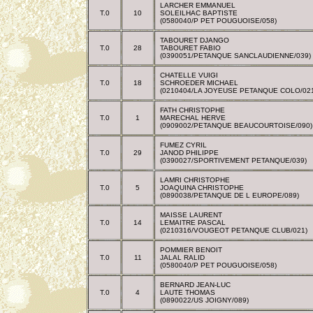
LARCHER EMMANUEL
T.0
10
SOLEILHAC BAPTISTE
(0580040/P PET POUGUOISE/058)
TABOURET DJANGO
T.0
28
TABOURET FABIO
(0390051/PETANQUE SANCLAUDIENNE/039)
CHATELLE VUIGI
T.0
18
SCHROEDER MICHAEL
(0210404/LA JOYEUSE PETANQUE COLO/02
FATH CHRISTOPHE
T.0
1
MARECHAL HERVE
(0909002/PETANQUE BEAUCOURTOISE/090)
FUMEZ CYRIL
T.0
29
JANOD PHILIPPE
(0390027/SPORTIVEMENT PETANQUE/039)
LAMRI CHRISTOPHE
T.0
5
JOAQUINA CHRISTOPHE
(0890038/PETANQUE DE L EUROPE/089)
MAISSE LAURENT
T.0
14
LEMAITRE PASCAL
(0210316/VOUGEOT PETANQUE CLUB/021)
POMMIER BENOIT
T.0
11
JALAL RALID
(0580040/P PET POUGUOISE/058)
BERNARD JEAN-LUC
T.0
4
LAUTE THOMAS
(0890022/US JOIGNY/089)