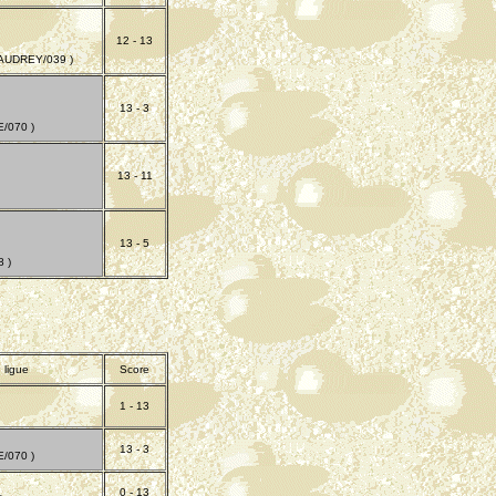
12 - 13
UDREY/039 )
13 - 3
/070 )
13 - 11
13 - 5
 )
 ligue
Score
1 - 13
13 - 3
/070 )
0 - 13