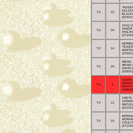
TASSE
KELSCH
T.0
15
BLACK
(02501
VICQ 
FANOR
T.0
20
PHILIP
(07100
HERRE
TEIXEI
T.0
14
MARTIN
(02502
MENIS
MENIS
T.0
26
DAVID 
(03900
GODIN 
DENOS 
T.4
4
BOYET
(08900
CRETE 
VERNA
T.0
12
MATUS
(02102
MORAN
MORAN
T.0
16
COULO
(07100