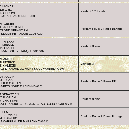
D MICKAËL
ER ERIC
Perdant 1/4 Finale
RD GEROME
05/STADE AUXERROIS/089)
N FABRICE
AIN CHRISTOPHE
Perdant Poule 7 Partie Barrage
TROND SEBASTIEN
43/DOLE PETANQUE CLUB/039)
A THIERRY
R ARNOLD
Perdant 8 ème
ATI YANN
13/VALDOIE PETANQUE 90/090)
N MATHIEU
D PATRICK
Vainqueur
IX ALEXIS
29/PETANQUE DE MONT SOUS VAUDREY/039)
OT JULIAN
O LUCAS
Perdant Poule 8 Partie PP
ELIER GAETAN
02/PETANQUE THISIENNE/025)
T SEBASTIEN
T FLORIAN
Perdant 8 ème
Y CHRISTIAN
146/PETANQUE CLUB MONTCEAU BOURGOGNE/071)
ILLES
NT BERNARD
Perdant Poule 8 Partie Barrage
NI JEAN-LUC
14/CARREAU DE MARSANNAY/021)