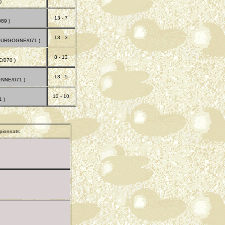
)
13 - 7
89 )
13 - 3
URGOGNE/071 )
8 - 13
/070 )
13 - 5
NNE/071 )
13 - 10
 )
pionnats