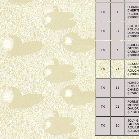
DURAN
CHERTI
T.0
1
RICHA
(08900
BOUTO
POUCH
T.0
27
DEMON
(03900
SURED
GESTE
T.0
6
CARMIN
(09090
BESSO
LIENAR
T.0
25
ROUCHE
(03900
HUMBL
BROCC
T.0
13
CHAND
(02502
FORNE
MONNO
T.0
21
GAUDR
(0710
JOLY G
GILLA
T.0
10
AQUILI
(02102