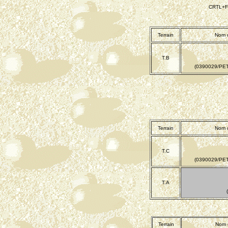
CRTL+F 
Terrain
Nom d
T.B
(0390029/PE
Terrain
Nom d
T.C
(0390029/PE
T.A
Terrain
Nom d