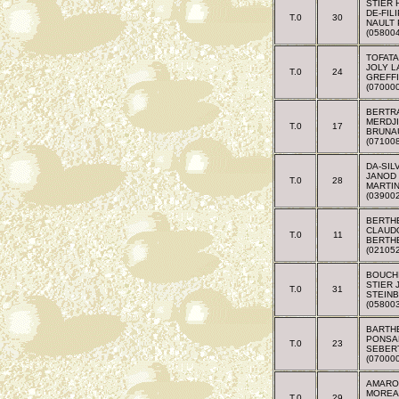
STIER
DE-FIL
T.0
30
NAULT
(05800
TOFATA
JOLY 
T.0
24
GREFF
(07000
BERTR
MERDJI
T.0
17
BRUNA
(07100
DA-SIL
JANOD
T.0
28
MARTI
(03900
BERTH
CLAUD
T.0
11
BERTH
(02105
BOUCHI
STIER 
T.0
31
STEINB
(05800
BARTH
PONSA
T.0
23
SEBER
(07000
AMARO
MOREA
T.0
29