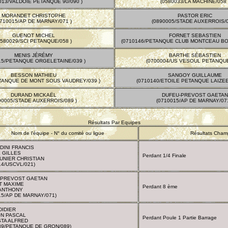
013/VALDOIE PETANQUE 90/090 )
(0580033/LA MACHINE/058 
MORANDET CHRISTOPHE
PASTOR ERIC
0710015/AP DE MARNAY/071 )
(0890005/STADE AUXERROIS/0
GUENOT MICHEL
FORNET SEBASTIEN
0580029/SCI PETANQUE/058 )
(0710146/PETANQUE CLUB MONTCEAU BO
MENIS JÉRÉMY
BARTHE SÉBASTIEN
15/PETANQUE ORGELETAINE/039 )
(0700004/US VESOUL PETANQUE
BESSON MATHIEU
SANGOY GUILLAUME
TANQUE DE MONT SOUS VAUDREY/039 )
(0710140/ETOILE PETANQUE LAIZEE
DURAND MICKAËL
DUFEU-PREVOST GAETAN
90005/STADE AUXERROIS/089 )
(0710015/AP DE MARNAY/071
Résultats Par Equipes
Nom de l'équipe - N° du comité ou ligue
Résultats Cham
INI FRANCIS
 GILLES
Perdant 1/4 Finale
UNIER CHRISTIAN
14/USCVL/021)
-PREVOST GAETAN
T MAXIME
Perdant 8 ème
 ANTHONY
15/AP DE MARNAY/071)
DIDIER
ON PASCAL
Perdant Poule 1 Partie Barrage
TA ALFRED
39/PETANQUE DE GRON/089)