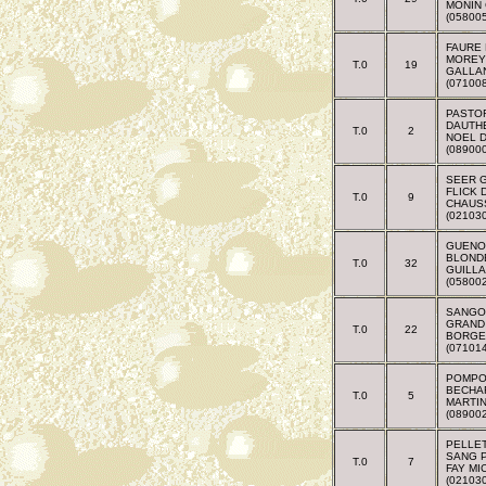
MONIN 
(05800
FAURE
MOREY
T.0
19
GALLA
(07100
PASTO
DAUTH
T.0
2
NOEL 
(08900
SEER G
FLICK 
T.0
9
CHAUS
(02103
GUENO
BLOND
T.0
32
GUILL
(05800
SANGO
GRAND
T.0
22
BORGE
(07101
POMPO
BECHA
T.0
5
MARTIN
(08900
PELLE
SANG 
T.0
7
FAY MI
(02103