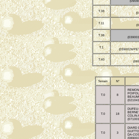
(0909
T.36
(
T.11
(
T.38
(03900
T.1
(0390029/PE
T.40
(08
Terrain
N°
REMOND
POIFOL
T.0
8
BEAUM
(02104
DUFEU
BERNE
T.0
18
COLIN
(07100
DIARD 
GUITT
T.0
3
DA-COS
(08900