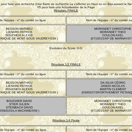
pour faire une recherche (Une Barre de recherche va s'afficher en Haut ou en Bas suivant le Nav
F5 pour faire une Actualisation de la Page
Résultats FINALE
e l'équipe - n° du comité ou ligue
Nom de l'équipe - n° du comité ou
BESSON MATHIEU
MORANDET CHRISTOPHE
LIENARD PATRICK
MORANDET THEO
ROUCHEIX ALEXIS
COULON AXEL
TANQUE DE MONT SOUS VAUDREY/039 )
(0710015/AP DE MARNAY/071
Evolution du Score :0-0/
Résultats 1/2 FINALE
e l'équipe - n° du comité ou ligue
Nom de l'équipe - n° du comité ou
BESSON MATHIEU
DA-SILVA CÉDRIC
LIENARD PATRICK
JANOD NICOLAS
ROUCHEIX ALEXIS
MARTIN CLEMENT
TANQUE DE MONT SOUS VAUDREY/039 )
(0390027/SPORTIVEMENT PETANQ
BOUCHIER DAVID
MORANDET CHRISTOPHE
STIER JULIEN
MORANDET THEO
STEINBACH DAVID
COULON AXEL
(0580033/LA MACHINE/058 )
(0710015/AP DE MARNAY/071
Résultats 1/4 Finale
e l'équipe - n° du comité ou ligue
Nom de l'équipe - n° du comité ou