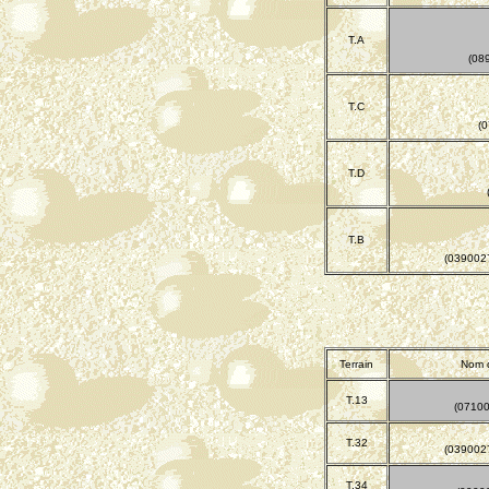
T.A
(08
T.C
(
T.D
T.B
(03900
Terrain
Nom d
T.13
(0710
T.32
(03900
T.34