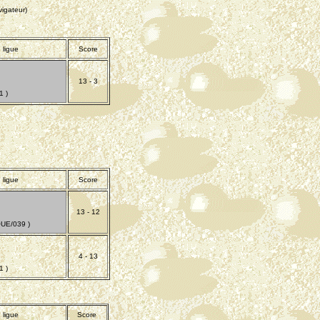
igateur)
 ligue
Score
13 - 3
 )
 ligue
Score
13 - 12
UE/039 )
4 - 13
 )
 ligue
Score