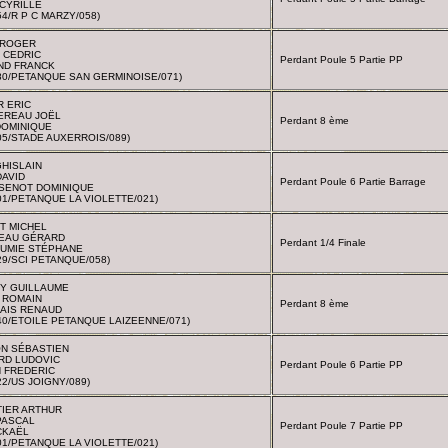
CYRILLE
54/R P C MARZY/058)
 ROGER
 CEDRIC
Perdant Poule 5 Partie PP
ND FRANCK
80/PETANQUE SAN GERMINOISE/071)
R ERIC
EREAU JOËL
Perdant 8 ème
DOMINIQUE
05/STADE AUXERROIS/089)
HISLAIN
DAVID
Perdant Poule 6 Partie Barrage
SENOT DOMINIQUE
01/PETANQUE LA VIOLETTE/021)
T MICHEL
EAU GÉRARD
Perdant 1/4 Finale
AUMIE STÉPHANE
29/SCI PETANQUE/058)
Y GUILLAUME
 ROMAIN
Perdant 8 ème
AIS RENAUD
40/ETOILE PETANQUE LAIZEENNE/071)
N SÉBASTIEN
RD LUDOVIC
Perdant Poule 6 Partie PP
 FREDERIC
22/US JOIGNY/089)
TIER ARTHUR
PASCAL
Perdant Poule 7 Partie PP
CKAËL
01/PETANQUE LA VIOLETTE/021)