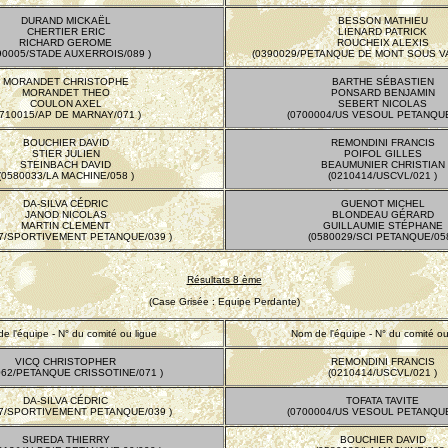
DURAND MICKAËL
BESSON MATHIEU
CHERTIER ERIC
LIENARD PATRICK
RICHARD GEROME
ROUCHEIX ALEXIS
90005/STADE AUXERROIS/089 )
(0390029/PETANQUE DE MONT SOUS VA
MORANDET CHRISTOPHE
BARTHE SÉBASTIEN
MORANDET THEO
PONSARD BENJAMIN
COULON AXEL
SEBERT NICOLAS
0710015/AP DE MARNAY/071 )
(0700004/US VESOUL PETANQUE
BOUCHIER DAVID
REMONDINI FRANCIS
STIER JULIEN
POIFOL GILLES
STEINBACH DAVID
BEAUMUNIER CHRISTIAN
(0580033/LA MACHINE/058 )
(0210414/USCVL/021 )
DA-SILVA CÉDRIC
GUENOT MICHEL
JANOD NICOLAS
BLONDEAU GÉRARD
MARTIN CLEMENT
GUILLAUMIE STÉPHANE
27/SPORTIVEMENT PETANQUE/039 )
(0580029/SCI PETANQUE/058
Résultats 8 ème
(Case Grisée : Equipe Perdante)
e l'équipe - N° du comité ou ligue
Nom de l'équipe - N° du comité ou
VICQ CHRISTOPHER
REMONDINI FRANCIS
062/PETANQUE CRISSOTINE/071 )
(0210414/USCVL/021 )
DA-SILVA CÉDRIC
TOFATA TAVITE
27/SPORTIVEMENT PETANQUE/039 )
(0700004/US VESOUL PETANQUE
SUREDA THIERRY
BOUCHIER DAVID