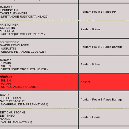
RA JAMES
 CHRISTIAN
Perdant Poule 1 Partie PP
OWSKI ALEXANDRE
02/PETANQUE RUDIPONTAINE/025)
CHRISTOPHER
 CORENTIN
Perdant 8 ème
PE JEROME
62/PETANQUE CRISSOTINE/071)
RO FREDERIC
RA ADELINO-OLIVIER
Perdant Poule 2 Partie Barrage
 AUGUSTIN
17/BEURE PETANQUE CLUB/025)
 JÉRÉMY
 ROMAIN
Perdant 8 ème
EMILIEN
15/PETANQUE ORGELETAINE/039)
JÉRÉMIE
JULIEN
Absent
 YOANN
05/STADE AUXERROIS/089)
DAVID
RDET FLORIAN
Perdant Poule 3 Partie Barrage
ZAK CHRISTOPHE
14/CARREAU DE MARSANNAY/021)
DET CHRISTOPHE
DET THEO
Perdant Finale
N AXEL
15/AP DE MARNAY/071)