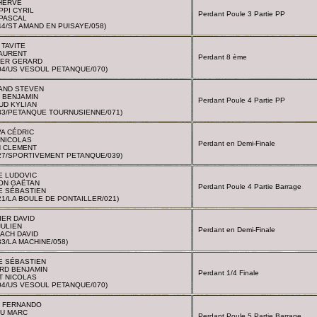
 HERVÉ
IPPI CYRIL
Perdant Poule 3 Partie PP
 PASCAL
44/ST AMAND EN PUISAYE/058)
 TAVITE
LAURENT
Perdant 8 ème
IER GERARD
04/US VESOUL PETANQUE/070)
AND STEVEN
 BENJAMIN
Perdant Poule 4 Partie PP
UD KYLIAN
83/PETANQUE TOURNUSIENNE/071)
VA CÉDRIC
 NICOLAS
Perdant en Demi-Finale
N CLEMENT
27/SPORTIVEMENT PETANQUE/039)
E LUDOVIC
ON GAËTAN
Perdant Poule 4 Partie Barrage
E SÉBASTIEN
21/LA BOULE DE PONTAILLER/021)
ER DAVID
JULIEN
Perdant en Demi-Finale
ACH DAVID
33/LA MACHINE/058)
E SÉBASTIEN
RD BENJAMIN
Perdant 1/4 Finale
T NICOLAS
04/US VESOUL PETANQUE/070)
 FERNANDO
U MARC
Perdant Poule 5 Partie Barrage