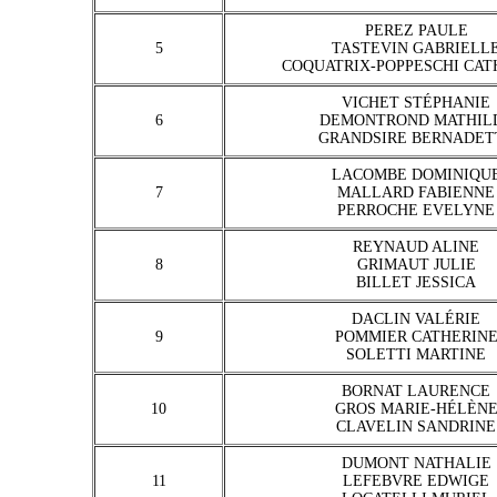
PEREZ PAULE
5
TASTEVIN GABRIELL
COQUATRIX-POPPESCHI CAT
VICHET STÉPHANIE
6
DEMONTROND MATHIL
GRANDSIRE BERNADET
LACOMBE DOMINIQU
7
MALLARD FABIENNE
PERROCHE EVELYNE
REYNAUD ALINE
8
GRIMAUT JULIE
BILLET JESSICA
DACLIN VALÉRIE
9
POMMIER CATHERIN
SOLETTI MARTINE
BORNAT LAURENCE
10
GROS MARIE-HÉLÈN
CLAVELIN SANDRINE
DUMONT NATHALIE
11
LEFEBVRE EDWIGE