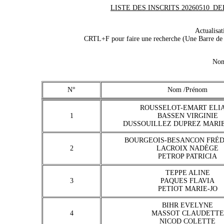
LISTE DES INSCRITS 20260510_DEPT
Actualisa
CRTL+F pour faire une recherche (Une Barre de r
Nom
N°
Nom /Prénom
ROUSSELOT-EMART ELI
1
BASSEN VIRGINIE
DUSSOUILLEZ DUPREZ MARIE
BOURGEOIS-BESANCON FRÉ
2
LACROIX NADÈGE
PETROP PATRICIA
TEPPE ALINE
3
PAQUES FLAVIA
PETIOT MARIE-JO
BIHR EVELYNE
4
MASSOT CLAUDETTE
NICOD COLETTE