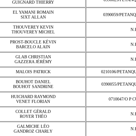
GUIGNARD THIERRY
EL YAMANI ROMAIN
0390059/PETAN
SIXT ALLAN
THOUVEREY KEVIN
N.
THOUVEREY MICHEL
PROST-BOUCLE KÉVIN
N.
BARCELO ALAIN
GLAB CHRISTIAN
N.
GAZZERA JÉRÉMY
MALOIS PATRICK
0210106/PETANQ
BOUHOT DANIEL
0390055/PETANQ
BOUHOT SANDRINE
HUICHARD RAYMOND
0710047/O P 
VENET FLORIAN
COLLET GÉRALD
N.
ROYER THÉO
GALMICHE LÉO
N.
GANDROZ CHARLY