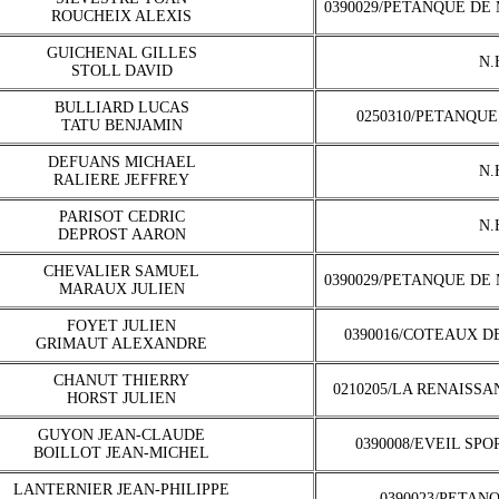
0390029/PETANQUE DE
ROUCHEIX ALEXIS
GUICHENAL GILLES
N.
STOLL DAVID
BULLIARD LUCAS
0250310/PETANQUE
TATU BENJAMIN
DEFUANS MICHAEL
N.
RALIERE JEFFREY
PARISOT CEDRIC
N.
DEPROST AARON
CHEVALIER SAMUEL
0390029/PETANQUE DE
MARAUX JULIEN
FOYET JULIEN
0390016/COTEAUX D
GRIMAUT ALEXANDRE
CHANUT THIERRY
0210205/LA RENAISSA
HORST JULIEN
GUYON JEAN-CLAUDE
0390008/EVEIL SP
BOILLOT JEAN-MICHEL
LANTERNIER JEAN-PHILIPPE
0390023/PETAN