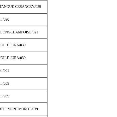
ETANQUE CESANCEY/039
H./090
 LONGCHAMPOISE/021
TOILE JURA/039
TOILE JURA/039
H./001
H./039
H./039
ORTIF MONTMOROT/039