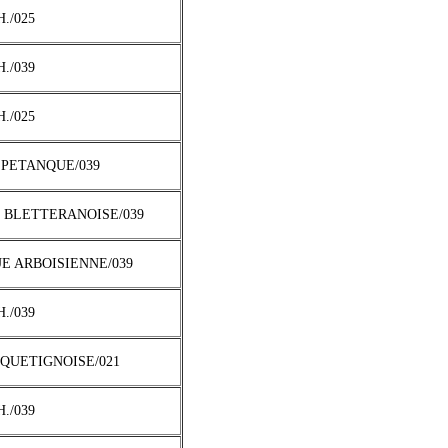
H./025
H./039
H./025
Y PETANQUE/039
E BLETTERANOISE/039
UE ARBOISIENNE/039
H./039
 QUETIGNOISE/021
H./039