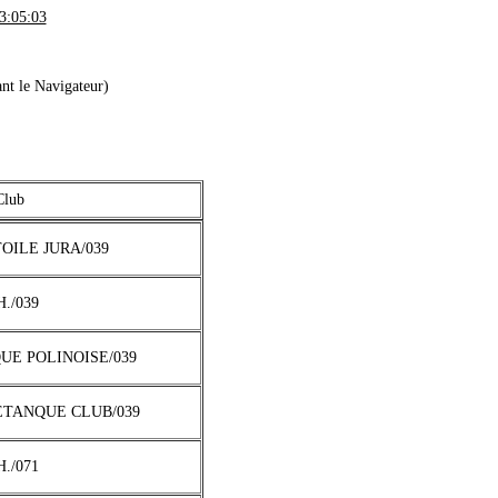
:05:03
nt le Navigateur)
Club
TOILE JURA/039
H./039
QUE POLINOISE/039
PETANQUE CLUB/039
H./071