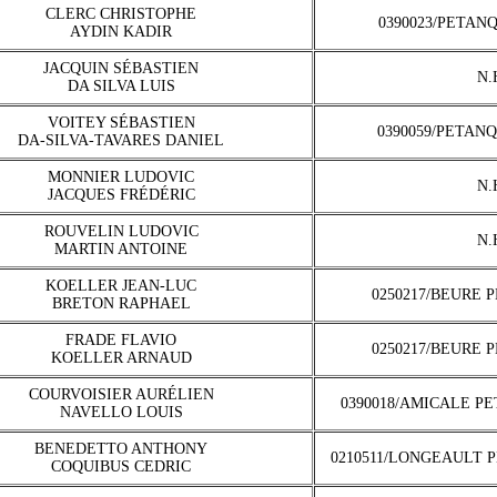
CLERC CHRISTOPHE
0390023/PETAN
AYDIN KADIR
JACQUIN SÉBASTIEN
N.
DA SILVA LUIS
VOITEY SÉBASTIEN
0390059/PETAN
DA-SILVA-TAVARES DANIEL
MONNIER LUDOVIC
N.
JACQUES FRÉDÉRIC
ROUVELIN LUDOVIC
N.
MARTIN ANTOINE
KOELLER JEAN-LUC
0250217/BEURE 
BRETON RAPHAEL
FRADE FLAVIO
0250217/BEURE 
KOELLER ARNAUD
COURVOISIER AURÉLIEN
0390018/AMICALE P
NAVELLO LOUIS
BENEDETTO ANTHONY
0210511/LONGEAULT 
COQUIBUS CEDRIC