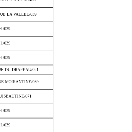
QUE LA VALLEE/039
H./039
H./039
H./039
UE DU DRAPEAU/021
UE MOIRANTINE/039
CUISEAUTINE/071
H./039
H./039