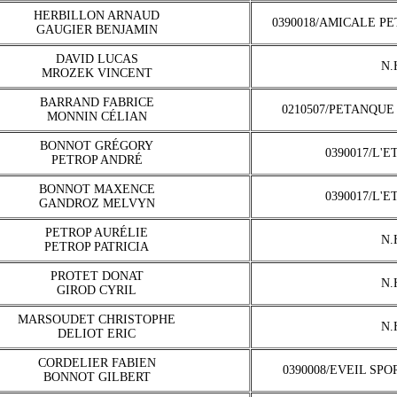
HERBILLON ARNAUD
0390018/AMICALE P
GAUGIER BENJAMIN
DAVID LUCAS
N.
MROZEK VINCENT
BARRAND FABRICE
0210507/PETANQUE
MONNIN CÉLIAN
BONNOT GRÉGORY
0390017/L'E
PETROP ANDRÉ
BONNOT MAXENCE
0390017/L'E
GANDROZ MELVYN
PETROP AURÉLIE
N.
PETROP PATRICIA
PROTET DONAT
N.
GIROD CYRIL
MARSOUDET CHRISTOPHE
N.
DELIOT ERIC
CORDELIER FABIEN
0390008/EVEIL SP
BONNOT GILBERT