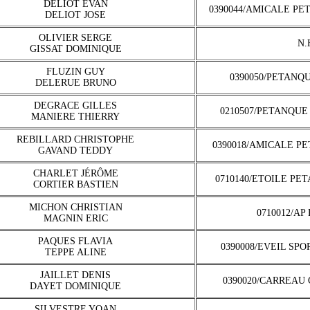
DELIOT EVAN
0390044/AMICALE PE
DELIOT JOSE
OLIVIER SERGE
N.
GISSAT DOMINIQUE
FLUZIN GUY
0390050/PETANQ
DELERUE BRUNO
DEGRACE GILLES
0210507/PETANQUE
MANIERE THIERRY
REBILLARD CHRISTOPHE
0390018/AMICALE P
GAVAND TEDDY
CHARLET JÉRÔME
0710140/ETOILE PE
CORTIER BASTIEN
MICHON CHRISTIAN
0710012/AP
MAGNIN ERIC
PAQUES FLAVIA
0390008/EVEIL SP
TEPPE ALINE
JAILLET DENIS
0390020/CARREAU
DAYET DOMINIQUE
SILVESTRE YOAN