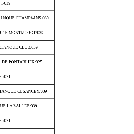
H./039
TANQUE CHAMPVANS/039
ORTIF MONTMOROT/039
PETANQUE CLUB/039
E DE PONTARLIER/025
H./071
ETANQUE CESANCEY/039
QUE LA VALLEE/039
H./071