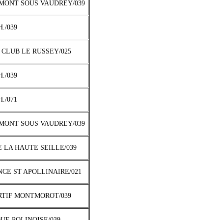
 MONT SOUS VAUDREY/039
H./039
 CLUB LE RUSSEY/025
H./039
H./071
 MONT SOUS VAUDREY/039
E LA HAUTE SEILLE/039
NCE ST APOLLINAIRE/021
ORTIF MONTMOROT/039
QUE POLINOISE/039