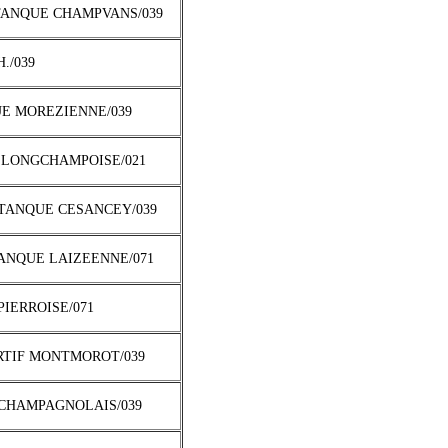
TANQUE CHAMPVANS/039
H./039
UE MOREZIENNE/039
 LONGCHAMPOISE/021
ETANQUE CESANCEY/039
TANQUE LAIZEENNE/071
 PIERROISE/071
ORTIF MONTMOROT/039
 CHAMPAGNOLAIS/039