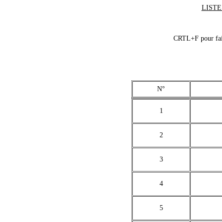
LISTE
CRTL+F pour fair
N°
1
2
3
4
5