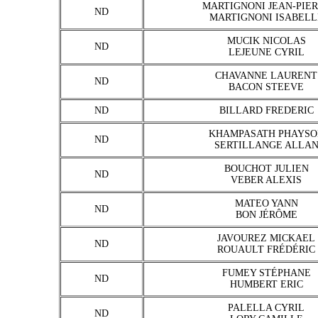
MARTIGNONI JEAN-PIE
ND
MARTIGNONI ISABELL
MUCIK NICOLAS
ND
LEJEUNE CYRIL
CHAVANNE LAURENT
ND
BACON STEEVE
ND
BILLARD FREDERIC
KHAMPASATH PHAYSO
ND
SERTILLANGE ALLA
BOUCHOT JULIEN
ND
VEBER ALEXIS
MATEO YANN
ND
BON JÉRÔME
JAVOUREZ MICKAEL
ND
ROUAULT FRÉDÉRIC
FUMEY STÉPHANE
ND
HUMBERT ERIC
PALELLA CYRIL
ND