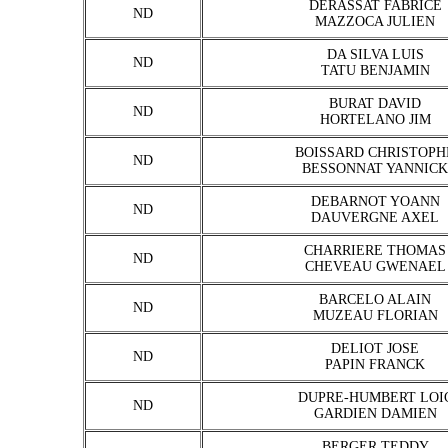
DERASSAT FABRICE
ND
MAZZOCA JULIEN
DA SILVA LUIS
ND
TATU BENJAMIN
BURAT DAVID
ND
HORTELANO JIM
BOISSARD CHRISTOPH
ND
BESSONNAT YANNICK
DEBARNOT YOANN
ND
DAUVERGNE AXEL
CHARRIERE THOMAS
ND
CHEVEAU GWENAEL
BARCELO ALAIN
ND
MUZEAU FLORIAN
DELIOT JOSE
ND
PAPIN FRANCK
DUPRE-HUMBERT LOI
ND
GARDIEN DAMIEN
BERGER TEDDY