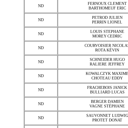
FERNOUX CLEMENT
ND
BARTHOMEUF ERIC
PETROD JULIEN
ND
PERRIN LIONEL
LOUIS STEPHANE
ND
MOREY CEDRIC
COURVOISIER NICOLA
ND
ROTA KÉVIN
SCHNEIDER HUGO
ND
RALIERE JEFFREY
KOWALCZYK MAXIM
ND
CHOTEAU EDDY
FRACHEBOIS JANICK
ND
BULLIARD LUCAS
BERGER DAMIEN
ND
VAGNE STÉPHANE
SAUVONNET LUDWI
ND
PROTET DONAT