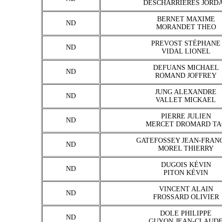
DESCHARRIERES JORD
BERNET MAXIME
ND
MORANDET THEO
PREVOST STÉPHANE
ND
VIDAL LIONEL
DEFUANS MICHAEL
ND
ROMAND JOFFREY
JUNG ALEXANDRE
ND
VALLET MICKAEL
PIERRE JULIEN
ND
MERCET DROMARD TA
GATEFOSSEY JEAN-FRAN
ND
MOREL THIERRY
DUGOIS KÉVIN
ND
PITON KÉVIN
VINCENT ALAIN
ND
FROSSARD OLIVIER
DOLE PHILIPPE
ND
GUYON JEAN-CLAUD