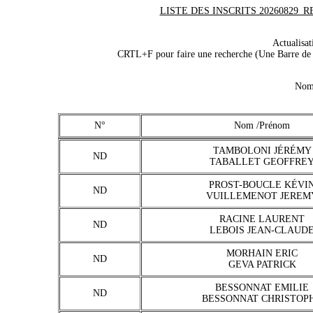
LISTE DES INSCRITS 20260829_REG
Actualisa
CRTL+F pour faire une recherche (Une Barre de r
Nomb
N°
Nom /Prénom
TAMBOLONI JÉRÉMY
ND
TABALLET GEOFFRE
PROST-BOUCLE KÉVI
ND
VUILLEMENOT JEREM
RACINE LAURENT
ND
LEBOIS JEAN-CLAUD
MORHAIN ERIC
ND
GEVA PATRICK
BESSONNAT EMILIE
ND
BESSONNAT CHRISTOP