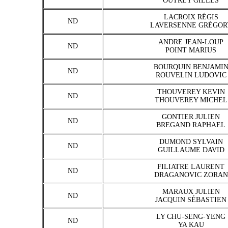
OUTREY GILLES
LACROIX RÉGIS
ND
LAVERSENNE GRÉGOR
ANDRE JEAN-LOUP
ND
POINT MARIUS
BOURQUIN BENJAMI
ND
ROUVELIN LUDOVIC
THOUVEREY KEVIN
ND
THOUVEREY MICHEL
GONTIER JULIEN
ND
BREGAND RAPHAEL
DUMOND SYLVAIN
ND
GUILLAUME DAVID
FILIATRE LAURENT
ND
DRAGANOVIC ZORAN
MARAUX JULIEN
ND
JACQUIN SÉBASTIEN
LY CHU-SENG-YENG
ND
YA KAU