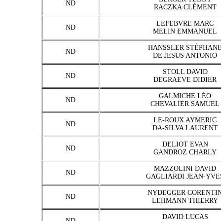
ND
RACZKA CLÉMENT
LEFEBVRE MARC
ND
MELIN EMMANUEL
HANSSLER STÉPHAN
ND
DE JESUS ANTONIO
STOLL DAVID
ND
DEGRAEVE DIDIER
GALMICHE LÉO
ND
CHEVALIER SAMUEL
LE-ROUX AYMERIC
ND
DA-SILVA LAURENT
DELIOT EVAN
ND
GANDROZ CHARLY
MAZZOLINI DAVID
ND
GAGLIARDI JEAN-YVE
NYDEGGER CORENTI
ND
LEHMANN THIERRY
DAVID LUCAS
ND