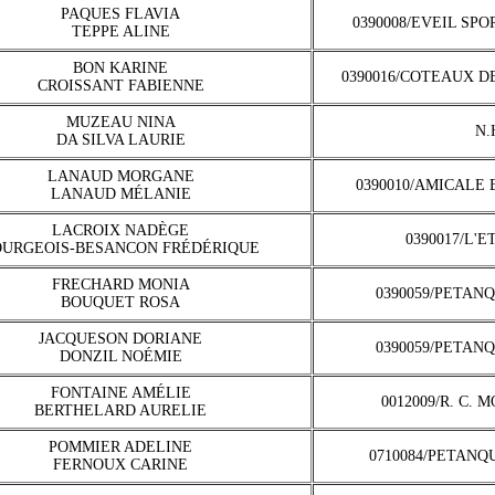
PAQUES FLAVIA
0390008/EVEIL SP
TEPPE ALINE
BON KARINE
0390016/COTEAUX D
CROISSANT FABIENNE
MUZEAU NINA
N.
DA SILVA LAURIE
LANAUD MORGANE
0390010/AMICALE
LANAUD MÉLANIE
LACROIX NADÈGE
0390017/L'E
OURGEOIS-BESANCON FRÉDÉRIQUE
FRECHARD MONIA
0390059/PETAN
BOUQUET ROSA
JACQUESON DORIANE
0390059/PETAN
DONZIL NOÉMIE
FONTAINE AMÉLIE
0012009/R. C. 
BERTHELARD AURELIE
POMMIER ADELINE
0710084/PETANQ
FERNOUX CARINE