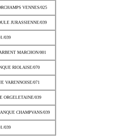
ORCHAMPS VENNES/025
OULE JURASSIENNE/039
H./039
 ARBENT MARCHON/001
ANQUE RIOLAISE/070
UE VARENNOISE/071
UE ORGELETAINE/039
TANQUE CHAMPVANS/039
H./039