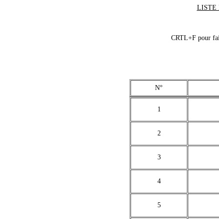
LISTE 
CRTL+F pour fair
N°
1
2
3
4
5