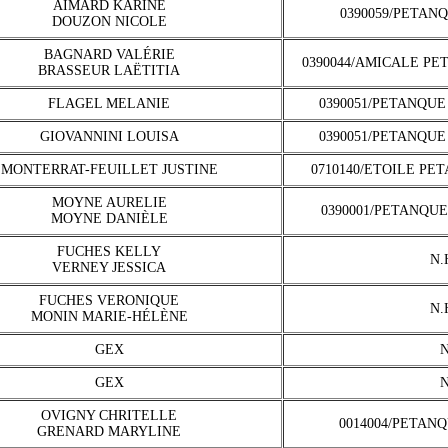
AIMARD KARINE
0390059/PETAN
DOUZON NICOLE
BAGNARD VALÉRIE
0390044/AMICALE PE
BRASSEUR LAËTITIA
FLAGEL MELANIE
0390051/PETANQUE
GIOVANNINI LOUISA
0390051/PETANQUE
MONTERRAT-FEUILLET JUSTINE
0710140/ETOILE PE
MOYNE AURELIE
0390001/PETANQU
MOYNE DANIÈLE
FUCHES KELLY
N.
VERNEY JESSICA
FUCHES VERONIQUE
N.
MONIN MARIE-HÉLÈNE
GEX
N
GEX
N
OVIGNY CHRITELLE
0014004/PETAN
GRENARD MARYLINE