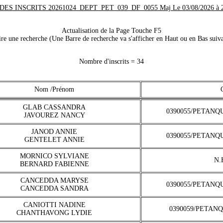
DES INSCRITS 20261024_DEPT_PET_039_DF_0055 Maj Le 03/08/2026 à 2
Actualisation de la Page Touche F5
e une recherche (Une Barre de recherche va s'afficher en Haut ou en Bas suiva
Nombre d'inscrits = 34
Nom /Prénom
GLAB CASSANDRA
0390055/PETANQ
JAVOUREZ NANCY
JANOD ANNIE
0390055/PETANQ
GENTELET ANNIE
MORNICO SYLVIANE
N.
BERNARD FABIENNE
CANCEDDA MARYSE
0390055/PETANQ
CANCEDDA SANDRA
CANIOTTI NADINE
0390059/PETAN
CHANTHAVONG LYDIE