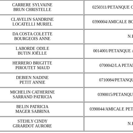
CARRERE SYLVAINE
0250311/PETANQUE 
BRUN CHRISTELLE
CLAVELIN SANDRINE
0390004/AMICALE B
LOCATELLI MURIEL
DA COSTA COLETTE
N.
BOURGEOIS ANNE
LABORDE ODILE
0014001/PETANQUE
BUTIN JOËLLE
HERRERO BRIGITTE
0700042/LA PET
PIROUTET MAUD
DEBIEN NADINE
0710084/PETANQ
PETIT ANNIE
MICHELIN CATHERINE
0390015/PETANQ
SARRAND PATRICIA
BELIN PATRICIA
0390044/AMICALE PE
MAGER SABRINA
STEHLY CINDY
N.
GIRARDOT AURORE