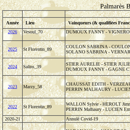
Palmarès 
Année
Lieu
Vainqueurs (& qualifiées Franc
2026
Vesoul_70
DUMOUX FANNY - VIGNERO
COULON SABRINA - COULO
2025
St Florentin_89
SOLANO SABRINA - VERNA
STIER AURELIE - STIER JULI
2024
Salins_39
DUMOUX FANNY - GAGNE C
CHAUSSAT EDITH - VERZEA
2023
Marzy_58
PERRIN MALHAURY - LUCI
WALLON Sylvie - HEROLT Jim
2022
St Florentin_89
PERRIN Malhaury - LUCIEN Em
2020-21
Annulé Covid-19