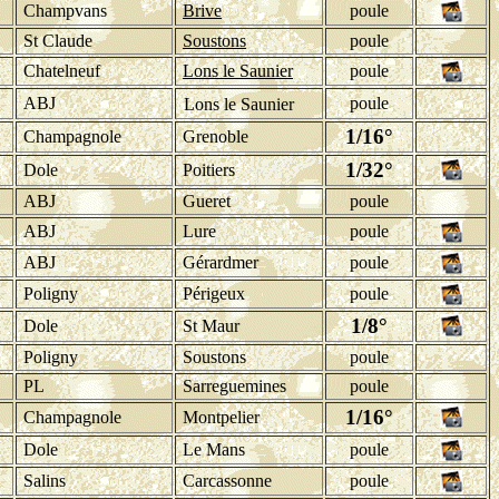
Champvans
Brive
poule
St Claude
Soustons
poule
Chatelneuf
Lons le Saunier
poule
ABJ
poule
Lons le Saunier
1/16°
Champagnole
Grenoble
1/32°
Dole
Poitiers
ABJ
Gueret
poule
ABJ
Lure
poule
ABJ
Gérardmer
poule
Poligny
Périgeux
poule
1/8°
Dole
St Maur
Poligny
Soustons
poule
PL
Sarreguemines
poule
1/16°
Champagnole
Montpelier
Dole
Le Mans
poule
Salins
Carcassonne
poule