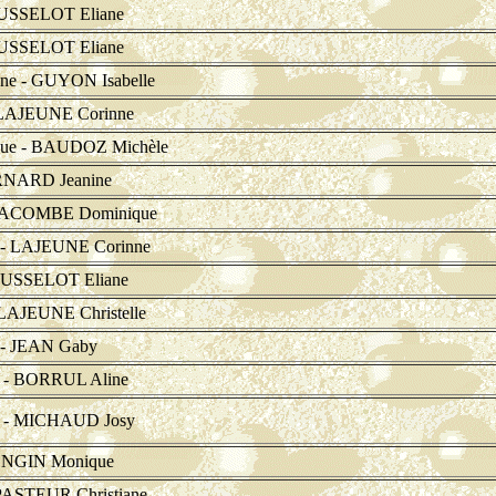
USSELOT Eliane
USSELOT Eliane
e - GUYON Isabelle
 LAJEUNE Corinne
e - BAUDOZ Michèle
RNARD Jeanine
LACOMBE Dominique
 - LAJEUNE Corinne
USSELOT Eliane
AJEUNE Christelle
- JEAN Gaby
- BORRUL Aline
 - MICHAUD Josy
ONGIN Monique
PASTEUR Christiane