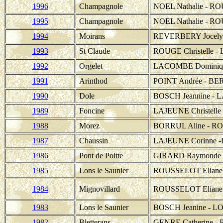
1996
Champagnole
NOEL Nathalie - RO
1995
Champagnole
NOEL Nathalie - RO
1994
Moirans
REVERBERY Jocelyn
1993
St Claude
ROUGE Christelle -
1992
Orgelet
LACOMBE Dominiqu
1991
Arinthod
POINT Andrée - BE
1990
Dole
BOSCH Jeannine - 
1989
Foncine
LAJEUNE Christelle
1988
Morez
BORRUL Aline - RO
1987
Chaussin
LAJEUNE Corinne -L
1986
Pont de Poitte
GIRARD Raymonde 
1985
Lons le Saunier
ROUSSELOT Eliane 
1984
Mignovillard
ROUSSELOT Eliane
1983
Lons le Saunier
BOSCH Jeanine - L
1982
Bletterans
GENRE Catherine - 