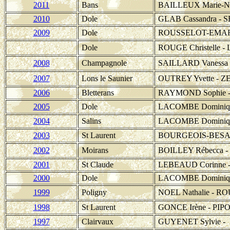
2011
Bans
BAILLEUX Marie-No
2010
Dole
GLAB Cassandra - S
2009
Dole
ROUSSELOT-EMART 
Dole
ROUGE Christelle -
2008
Champagnole
SAILLARD Vanessa 
2007
Lons le Saunier
OUTREY Yvette - ZE
2006
Bletterans
RAYMOND Sophie - 
2005
Dole
LACOMBE Dominique
2004
Salins
LACOMBE Dominique
2003
St Laurent
BOURGEOIS-BESANÇ
2002
Moirans
BOILLEY Rébecca - 
2001
St Claude
LEBEAUD Corinne - 
2000
Dole
LACOMBE Dominiqu
1999
Poligny
NOEL Nathalie - R
1998
St Laurent
GONCE Irène - PIPO
1997
Clairvaux
GUYENET Sylvie -