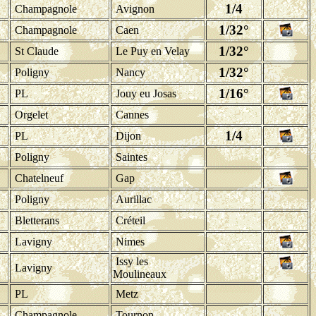
1/4
Champagnole
Avignon
1/32°
Champagnole
Caen
1/32°
St Claude
Le Puy en Velay
1/32°
Poligny
Nancy
1/16°
PL
Jouy eu Josas
Orgelet
Cannes
1/4
PL
Dijon
Poligny
Saintes
Chatelneuf
Gap
Poligny
Aurillac
Bletterans
Créteil
Lavigny
Nimes
Issy les
Lavigny
Moulineaux
PL
Metz
Champagnole
Tournon