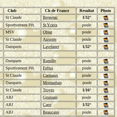
Club
Ch de France
Resultat
Photo
St Claude
Bergerac
1/32°
Sportivement Pét.
St Yrieix
poule
MSV
Objat
poule
St Claude
Auxerre
poule
Damparis
Lavelanet
1/32°
Damparis
Rumilly
poule
Sportivement Pét.
Fréjus
poule
St Claude
Carmaux
poule
Damparis
Montauban
poule
St Claude
Troyes
1/16°
ABJ
Gruissan
poule
ABJ
Caen
1/32°
ABJ
Beaucaire
poule