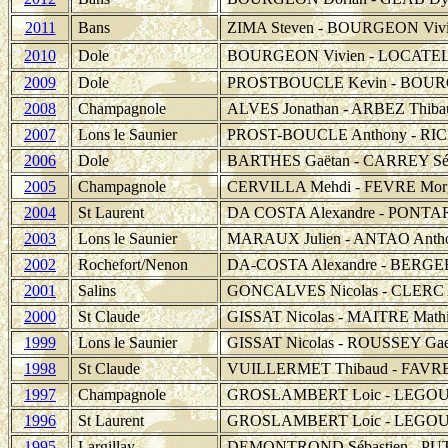
2011
Bans
ZIMA Steven - BOURGEON Viv
2010
Dole
BOURGEON Vivien - LOCATEL
2009
Dole
PROSTBOUCLE Kevin - BOURG
2008
Champagnole
ALVES Jonathan - ARBEZ Thiba
2007
Lons le Saunier
PROST-BOUCLE Anthony - RI
2006
Dole
BARTHES Gaëtan - CARREY Séb
2005
Champagnole
CERVILLA Mehdi - FEVRE Mor
2004
St Laurent
DA COSTA Alexandre - PONTA
2003
Lons le Saunier
MARAUX Julien - ANTAO Anth
2002
Rochefort/Nenon
DA-COSTA Alexandre - BERGE
2001
Salins
GONCALVES Nicolas - CLERC A
2000
St Claude
GISSAT Nicolas - MAITRE Math
1999
Lons le Saunier
GISSAT Nicolas - ROUSSEY Gae
1998
St Claude
VUILLERMET Thibaud - FAVRE 
1997
Champagnole
GROSLAMBERT Loic - LEGOU
1996
St Laurent
GROSLAMBERT Loic - LEGOU
1995
Largillay
DEMONTROND Sébastien - PU