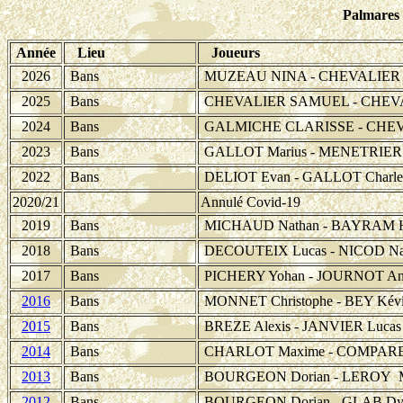
Palmares 
Année
Lieu
Joueurs
2026
Bans
MUZEAU NINA - CHEVALIER
2025
Bans
CHEVALIER SAMUEL - CHE
2024
Bans
GALMICHE CLARISSE - CHE
2023
Bans
GALLOT Marius - MENETRIER 
2022
Bans
DELIOT Evan - GALLOT Charle
2020/21
Annulé Covid-19
2019
Bans
MICHAUD Nathan - BAYRAM 
2018
Bans
DECOUTEIX Lucas - NICOD Na
2017
Bans
PICHERY Yohan - JOURNOT An
2016
Bans
MONNET Christophe - BEY Kév
2015
Bans
BREZE Alexis - JANVIER Lucas
2014
Bans
CHARLOT Maxime - COMPARE
2013
Bans
BOURGEON Dorian - LEROY M
2012
Bans
BOURGEON Dorian - GLAB Dy