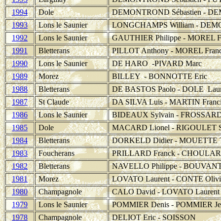
1994
Dole
DEMONTROND Sébastien - DE
1993
Lons le Saunier
LONGCHAMPS William - DEMO
1992
Lons le Saunier
GAUTHIER Philippe - MOREL F
1991
Bletterans
PILLOT Anthony - MOREL Fran
1990
Lons le Saunier
DE HARO -PIVARD Marc
1989
Morez
BILLEY - BONNOTTE Eric
1988
Bletterans
DE BASTOS Paolo - DOLE Laur
1987
St Claude
DA SILVA Luis - MARTIN Franci
1986
Lons le Saunier
BIDEAUX Sylvain - FROSSARD 
1985
Dole
MACARD Lionel - RIGOULET Sé
1984
Bletterans
DORKELD Didier - MOUETTE T
1983
Foucherans
PRILLARD Franck - CHOULA
1982
Bletterans
NAVELLO Philippe - BOUVANT 
1981
Morez
LOVATO Laurent - CONTE Olivi
1980
Champagnole
CALO David - LOVATO Laurent
1979
Lons le Saunier
POMMIER Denis - POMMIER Jea
1978
Champagnole
DELIOT Eric - SOISSON