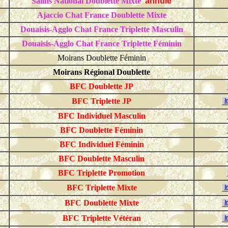
Salins National Doublette Mixte
annulé
Ajaccio
Chat
France
Doublette Mixte
Douaisis-Agglo
Chat
France
Triplette Masculin
Douaisis-Agglo
Chat
France
Triplette Féminin
Moirans Doublette Féminin
Moirans Régional Doublette
BFC Doublette JP
BFC Triplette JP
BFC Individuel Masculin
BFC Doublette Féminin
BFC Individuel Féminin
BFC Doublette Masculin
BFC Triplette Promotion
BFC Triplette Mixte
BFC Doublette Mixte
BFC Triplette Vétéran