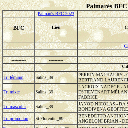
Palmarès BFC
Palmarès BFC 2023
BFC
Lieu
C
C
----------
----------
Vai
PERRIN MALHAURY - 
Tri féminin
Salins_39
BERTRAND LAURENCE 
LACROIX NADÈGE - 
Tri mixte
Salins_39
ESTIEVENART MÉLANI
FABRICE
JANOD NICOLAS - DA 
Tri masculin
Salins_39
BONDIVENA GEOFFRE
BENEDETTO ANTHONY 
Tri promotion
St Florentin_89
ANGELONI BRIAN - D