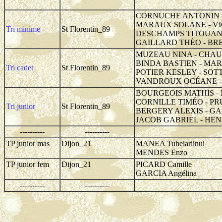
CORNUCHE ANTONIN -
MARAUX SOLANE - VI
Tri minime
St Florentin_89
DESCHAMPS TITOUAN 
GAILLARD THÉO - BR
MUZEAU NINA - CHAU
BINDA BASTIEN - MAR
Tri cadet
St Florentin_89
POTIER KESLEY - SOT
VANDROUX OCÉANE - 
BOURGEOIS MATHIS -
CORNILLE TIMÉO - P
Tri junior
St Florentin_89
BERGERY ALEXIS - G
JACOB GABRIEL - HEN
----------
----------
TP junior mas
Dijon_21
MANEA Tuheiariinui
MENDES Enzo
TP junior fem
Dijon_21
PICARD Camille
GARCIA Angélina
----------
----------