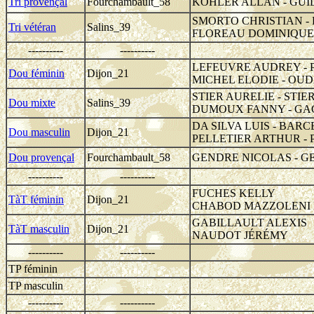
Tri provençal
Fourchambault_58
KOHLER ALLAN - GUI
SMORTO CHRISTIAN -
Tri vétéran
Salins_39
FLOREAU DOMINIQUE 
----------
----------
LEFEUVRE AUDREY -
Dou féminin
Dijon_21
MICHEL ELODIE - OU
STIER AURELIE - STIE
Dou mixte
Salins_39
DUMOUX FANNY - GA
DA SILVA LUIS - BAR
Dou masculin
Dijon_21
PELLETIER ARTHUR -
Dou provençal
Fourchambault_58
GENDRE NICOLAS - G
----------
----------
FUCHES KELLY
TàT féminin
Dijon_21
CHABOD MAZZOLENI
GABILLAULT ALEXIS
TàT masculin
Dijon_21
NAUDOT JÉRÉMY
----------
----------
TP féminin
TP masculin
----------
----------